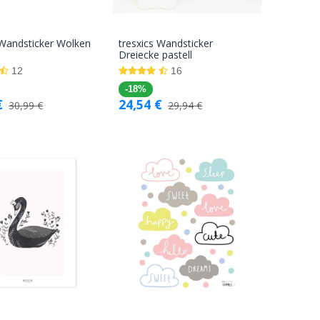
 Wandsticker Wolken
tresxics Wandsticker
In den
In den
Dreiecke pastell
Warenkorb
Warenkorb
12
16
-18%
€
24,54
€
30,99
€
29,94
€