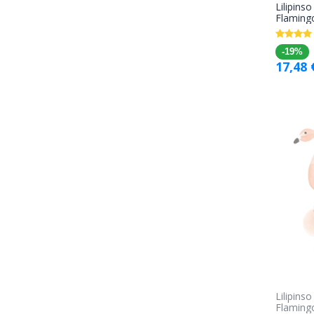
Lilipins
Flaming
-19%
17,48
Lilipins
Flaming