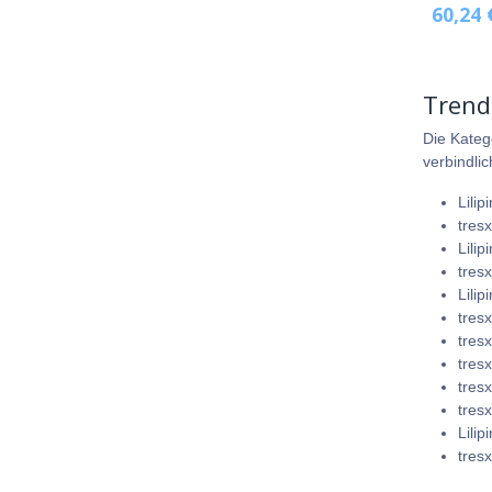
60,24
Trend
Die Kateg
verbindli
Lili
tres
Lilip
tres
Lili
tres
tres
tres
tres
tres
Lili
tres