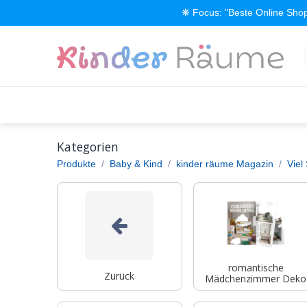
Zum Inhalt springen
❋ Focus: "Beste Online Shop
Alle Produkte
Kinderzimmer einrichten
Kategorien
Produkte
Baby & Kind
kinder räume Magazin
Viel
romantische
Zurück
Mädchenzimmer Deko