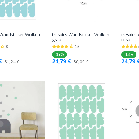
 Wandsticker Wolken
tresxics Wandsticker Wolken
tresxics
In den
In den
grau
rosa
Warenkorb
Warenkorb
8
15
-17%
-18%
€
24,79
€
24,79
31,24
€
30,00
€