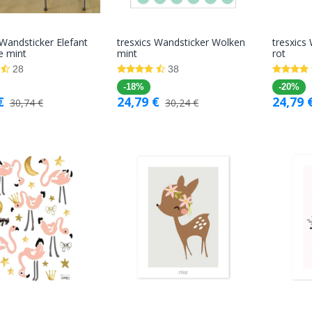
 Wandsticker Elefant
tresxics Wandsticker Wolken
tresxics
In den
In den
e mint
mint
rot
Warenkorb
Warenkorb
28
38
-18%
-20%
€
24,79
€
24,79
30,74
€
30,24
€