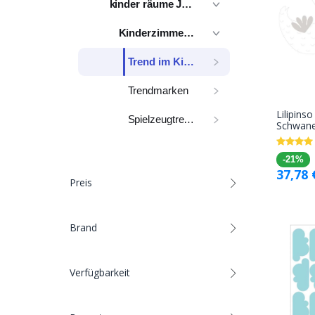
kinder räume Journal
Kinderzimmer Trends
Trend im Kinderzimmer
Trendmarken
Lilipins
Spielzeugtrends
Schwan
-21%
37,78
Preis
Brand
Verfügbarkeit