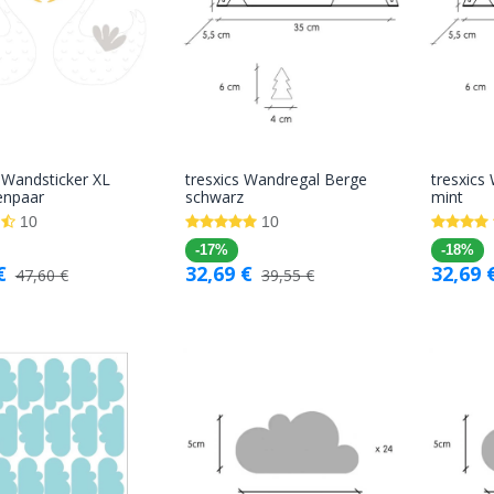
o Wandsticker XL
tresxics Wandregal Berge
tresxics
In den
In den
enpaar
schwarz
mint
Warenkorb
Warenkorb
10
10
-17%
-18%
€
32,69
€
32,69
47,60
€
39,55
€