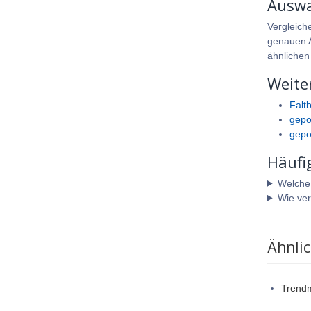
Auswa
Vergleich
genauen A
ähnlichen
Weite
Falt
gepo
gepo
Häufi
Welche A
Wie ver
Ähnli
Trend