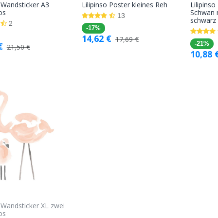
o Wandsticker A3
Lilipinso Poster kleines Reh
Lilipins
In den
In den
os
Schwan 
13
schwarz
Warenkorb
Warenkorb
2
-17%
14,62
€
17,69
€
€
-21%
21,50
€
10,88
o Wandsticker XL zwei
os