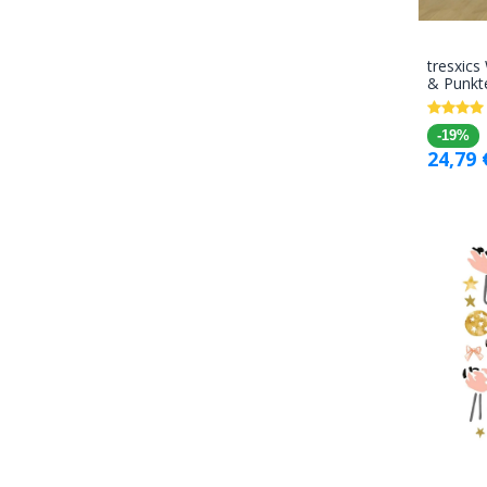
tresxics
& Punkt
-19%
24,79