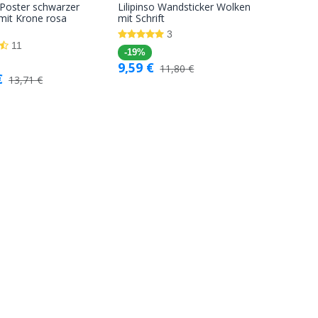
o Poster schwarzer
Lilipinso Wandsticker Wolken
In den
In den
mit Krone rosa
mit Schrift
Warenkorb
Warenkorb
3
11
-19%
9,59
€
11,80
€
€
13,71
€