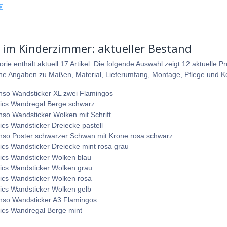
€
 im Kinderzimmer: aktueller Bestand
orie enthält aktuell 17 Artikel. Die folgende Auswahl zeigt 12 aktuell
che Angaben zu Maßen, Material, Lieferumfang, Montage, Pflege und Komp
pinso Wandsticker XL zwei Flamingos
xics Wandregal Berge schwarz
inso Wandsticker Wolken mit Schrift
xics Wandsticker Dreiecke pastell
pinso Poster schwarzer Schwan mit Krone rosa schwarz
xics Wandsticker Dreiecke mint rosa grau
xics Wandsticker Wolken blau
xics Wandsticker Wolken grau
xics Wandsticker Wolken rosa
xics Wandsticker Wolken gelb
pinso Wandsticker A3 Flamingos
xics Wandregal Berge mint