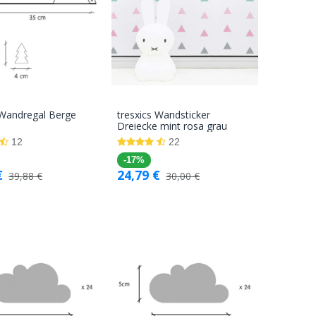
 Wandregal Berge
tresxics Wandsticker
In den
In den
Dreiecke mint rosa grau
Warenkorb
Warenkorb
12
22
-17%
€
24,79
€
39,88
€
30,00
€