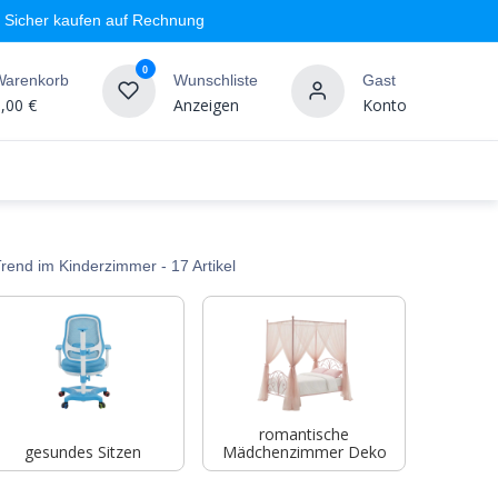
Sicher kaufen auf Rechnung
0
Warenkorb
Wunschliste
Gast
,00
€
Anzeigen
Konto
geschäft
Markenshops
Wandgestaltung
%SALE
rend im Kinderzimmer
- 17 Artikel
romantische
gesundes Sitzen
Mädchenzimmer Deko