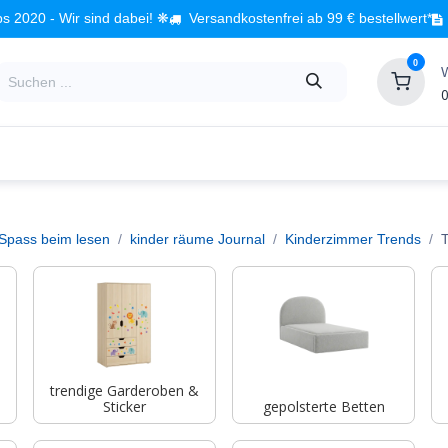
s 2020 - Wir sind dabei! ❋
Versandkostenfrei ab 99 € bestellwert*
0
0
Babyzimmer
Spielzeug
Kindermöbel
Fach
 Spass beim lesen
kinder räume Journal
Kinderzimmer Trends
T
trendige Garderoben &
Sticker
gepolsterte Betten