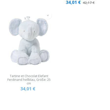
34,01
€
42,17
€
Tartine et Chocolat Elefant
Ferdinand hellblau, Größe: 25
cm
34,01
€