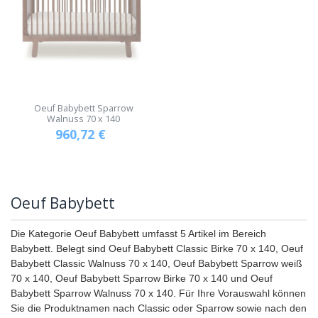
Oeuf Babybett Sparrow
Walnuss 70 x 140
960,72
€
Oeuf Babybett
Die Kategorie Oeuf Babybett umfasst 5 Artikel im Bereich
Babybett. Belegt sind Oeuf Babybett Classic Birke 70 x 140, Oeuf
Babybett Classic Walnuss 70 x 140, Oeuf Babybett Sparrow weiß
70 x 140, Oeuf Babybett Sparrow Birke 70 x 140 und Oeuf
Babybett Sparrow Walnuss 70 x 140. Für Ihre Vorauswahl können
Sie die Produktnamen nach Classic oder Sparrow sowie nach den