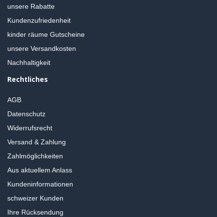
unsere Rabatte
Kundenzufriedenheit
kinder räume Gutscheine
unsere Versandkosten
Nachhaltigkeit
Rechtliches
AGB
Datenschutz
Widerrufsrecht
Versand & Zahlung
Zahlmöglichkeiten
Aus aktuellem Anlass
Kundeninformationen
schweizer Kunden
Ihre Rücksendung