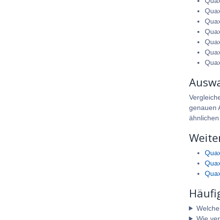
Quax
Quax
Quax
Quax
Quax
Quax
Quax
Auswa
Vergleich
genauen A
ähnlichen
Weite
Quax
Quax 
Quax
Häufi
Welche A
Wie ver