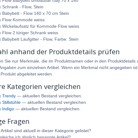
 Flow Babybett umbaubar clay 70 x 140
 Schrank - Flow, Stein
 Babybett - Flow 140 x 70 cm Stein
 Flow Kommode weiss
 Wickelaufsatz für Kommode Flow weiss
 Flow 2 türiger Schrank weiss
 Babybett Laufgitter - Flow, Farbe: Stein
hl anhand der Produktdetails prüfen
en Sie nur Merkmale, die im Produktnamen oder in den Produktdetails a
ngaben zum einzelnen Artikel. Wenn ein Merkmal nicht angegeben ist, 
 Produkt abgeleitet werden.
re Kategorien vergleichen
 Trendy
— aktuellen Bestand vergleichen.
Stillstühle
— aktuellen Bestand vergleichen.
 Indigo
— aktuellen Bestand vergleichen.
ge Fragen
rtikel sind aktuell in dieser Kategorie gelistet?
gleiche ich ähnlich benannte Artikel?