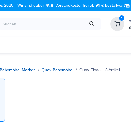
s 2020 - Wir sind dabei! ❋
Versandkostenfrei ab 99 € bestellwert*
0
0
Babyzimmer
Spielzeug
Kindermöbel
Fach
Babymöbel Marken
Quax Babymöbel
Quax Flow
- 15 Artikel