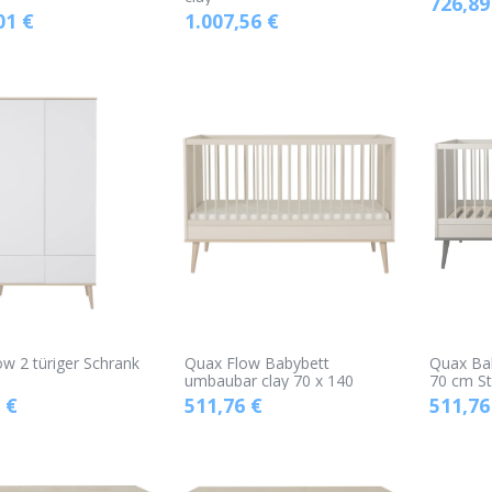
726,89
01
€
1.007,56
€
w 2 türiger Schrank
Quax Flow Babybett
Quax Bab
umbaubar clay 70 x 140
70 cm St
€
511,76
€
511,76