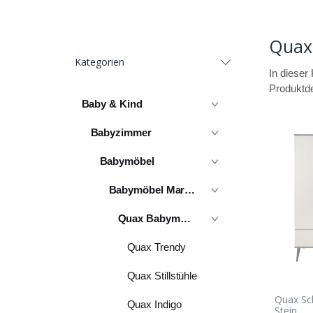
Quax
Kategorien
In dieser 
Produktde
Baby & Kind
Babyzimmer
Babymöbel
Babymöbel Marken
Quax Babymöbel
Quax Trendy
Quax Stillstühle
Quax Sch
Quax Indigo
Stein