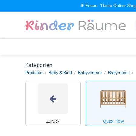
Zum Inhalt springen
❋ Focus: "Beste Online Shop
Alle Produkte
Kinderzimmer einrichten
Kategorien
Produkte
Baby & Kind
Babyzimmer
Babymöbel
Zurück
Quax Flow