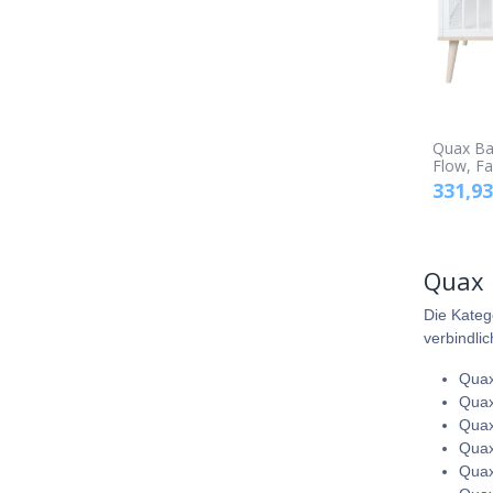
Quax Bab
Flow, Fa
331,93
Quax 
Die Kateg
verbindli
Quax
Quax
Quax
Quax
Quax