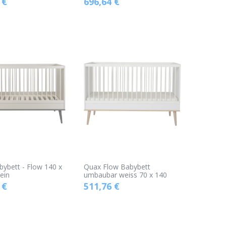
€
696,64
€
ybett - Flow 140 x
Quax Flow Babybett
ein
umbaubar weiss 70 x 140
€
511,76
€