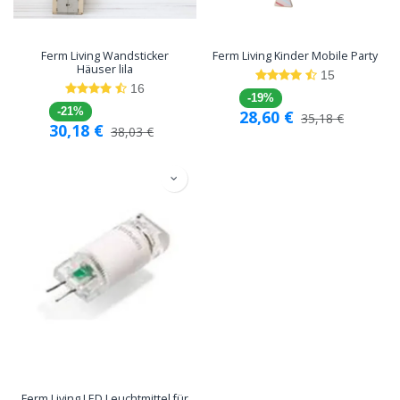
Ferm Living Wandsticker
Ferm Living Kinder Mobile Party
Häuser lila
15
16
-19%
-21%
28,60
€
35,18
€
30,18
€
38,03
€
Ferm Living LED Leuchtmittel für