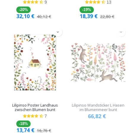
9
13
-20%
-19%
32,10
€
18,39
€
40,12
€
22,80
€
Lilipinso Poster Landhaus
Lilipinso Wandsticker L Hasen
zwischen Blumen bunt
im Blumenmeer bunt
66,82
€
7
-18%
13,74
€
16,76
€