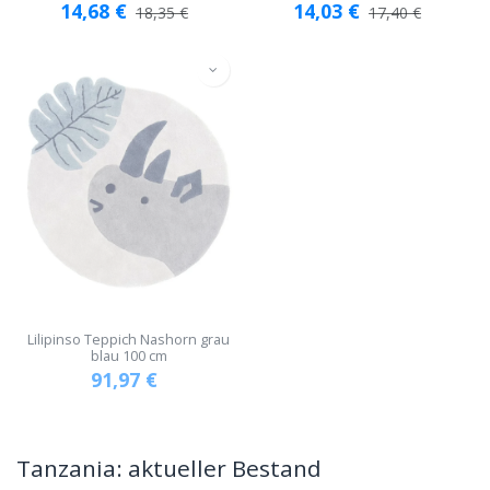
14,68
€
14,03
€
18,35
€
17,40
€
Lilipinso Teppich Nashorn grau
blau 100 cm
91,97
€
Tanzania: aktueller Bestand