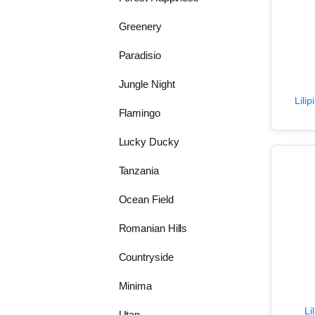
Greenery
Paradisio
Jungle Night
Lili
Flamingo
Lucky Ducky
Tanzania
Ocean Field
Romanian Hills
Countryside
Minima
Li
Utan