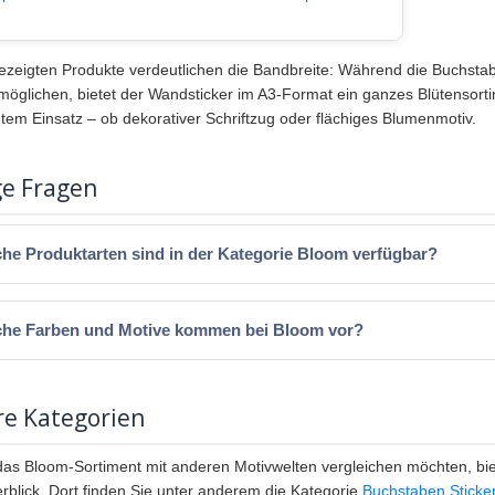
gezeigten Produkte verdeutlichen die Bandbreite: Während die Buchstaben
möglichen, bietet der Wandsticker im A3-Format ein ganzes Blütensortim
em Einsatz – ob dekorativer Schriftzug oder flächiges Blumenmotiv.
ge Fragen
he Produktarten sind in der Kategorie Bloom verfügbar?
he Farben und Motive kommen bei Bloom vor?
re Kategorien
 das Bloom-Sortiment mit anderen Motivwelten vergleichen möchten, bi
rblick. Dort finden Sie unter anderem die Kategorie
Buchstaben Sticke