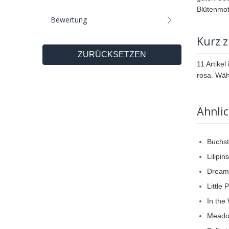
Blütenmot
Bewertung
Kurz 
ZURÜCKSETZEN
11 Artike
rosa. Wäh
Ähnli
Buchst
Lilipin
Dream
Little 
In the
Meado