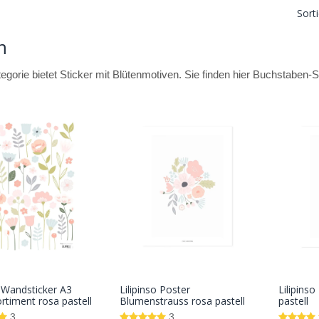
Sort
m
egorie bietet Sticker mit Blütenmotiven. Sie finden hier Buchstaben-
o Wandsticker A3
Lilipinso Poster
Lilipins
In den
In den
rtiment rosa pastell
Blumenstrauss rosa pastell
pastell
Warenkorb
Warenkorb
3
3