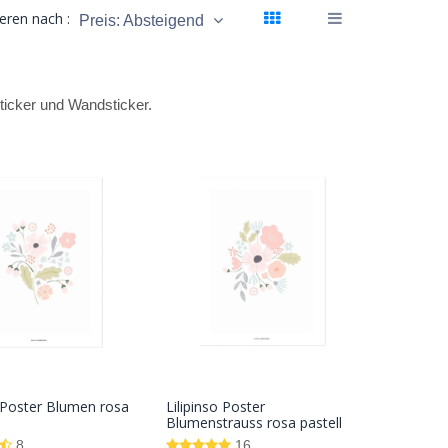
ieren nach :
Preis: Absteigend
Sticker und Wandsticker.
o Poster Blumen rosa
Lilipinso Poster
In den
In den
Blumenstrauss rosa pastell
Warenkorb
Warenkorb
8
16