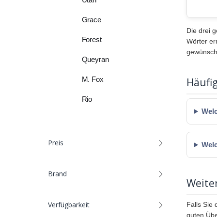
Grace
Die drei 
Forest
Wörter er
gewünscht
Queyran
M. Fox
Häufi
Rio
Welc
Preis
Welc
Brand
Weite
Verfügbarkeit
Falls Sie
guten Übe