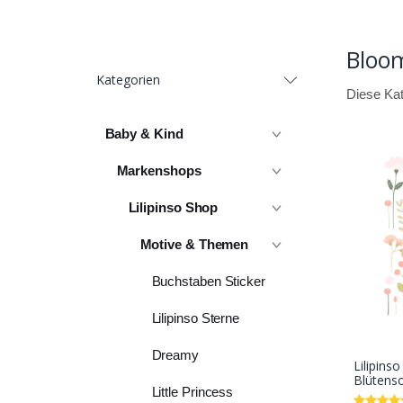
Bloo
Kategorien
Diese Kat
Baby & Kind
Markenshops
Lilipinso Shop
Motive & Themen
Buchstaben Sticker
Lilipinso Sterne
Dreamy
Lilipins
Blütenso
Little Princess