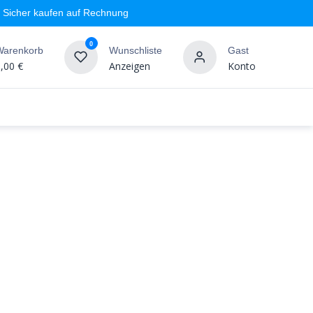
Sicher kaufen auf Rechnung
0
Warenkorb
Wunschliste
Gast
,00
€
Anzeigen
Konto
geschäft
Markenshops
Wandgestaltung
%SALE