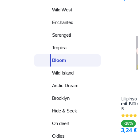
Wild West
Enchanted
Serengeti
Tropica
Bloom
Wild Island
Arctic Dream
Brooklyn
Lilipins
mit Blüt
B
Hide & Seek
Oh deer!
-18%
3,24
€
Oldies