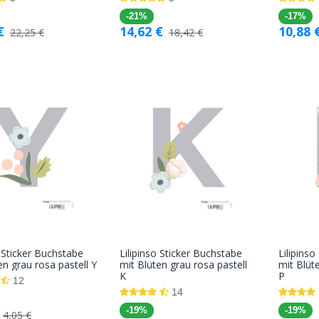
-21%
-17%
€
14,62
€
10,88
22,25
€
18,42
€
o Sticker Buchstabe
Lilipinso Sticker Buchstabe
Lilipins
In den
In den
en grau rosa pastell Y
mit Blüten grau rosa pastell
mit Blüt
K
P
Warenkorb
Warenkorb
12
14
-19%
-19%
4,05
€