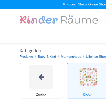
Zum Inhalt springen
❋ Focus: "Beste Online Shop
Alle Produkte
Kinderzimmer einrichten
Kategorien
Produkte
Baby & Kind
Markenshops
Lilipinso Sho
Zurück
Bloom