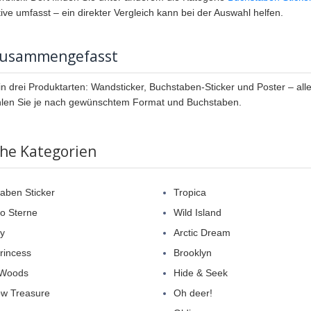
ive umfasst – ein direkter Vergleich kann bei der Auswahl helfen.
zusammengefasst
l in drei Produktarten: Wandsticker, Buchstaben-Sticker und Poster – al
len Sie je nach gewünschtem Format und Buchstaben.
che Kategorien
aben Sticker
Tropica
so Sterne
Wild Island
y
Arctic Dream
Princess
Brooklyn
 Woods
Hide & Seek
w Treasure
Oh deer!