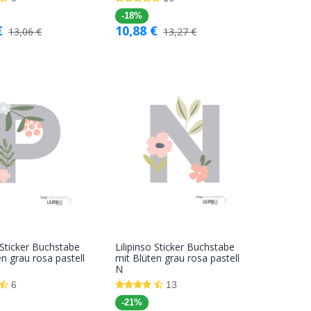
-18%
€
10,88
€
13,06
€
13,27
€
o Sticker Buchstabe
Lilipinso Sticker Buchstabe
In den
In den
en grau rosa pastell
mit Blüten grau rosa pastell
N
Warenkorb
Warenkorb
6
13
-21%