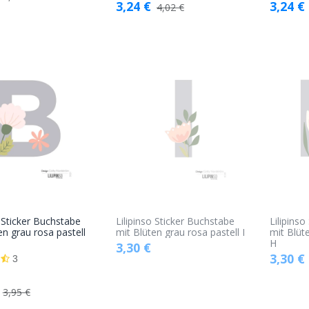
3,24
€
3,24
€
4,02
€
o Sticker Buchstabe
Lilipinso Sticker Buchstabe
Lilipins
In den
en grau rosa pastell
mit Blüten grau rosa pastell I
mit Blüt
H
3,30
€
Warenkorb
3,30
€
3
3,95
€