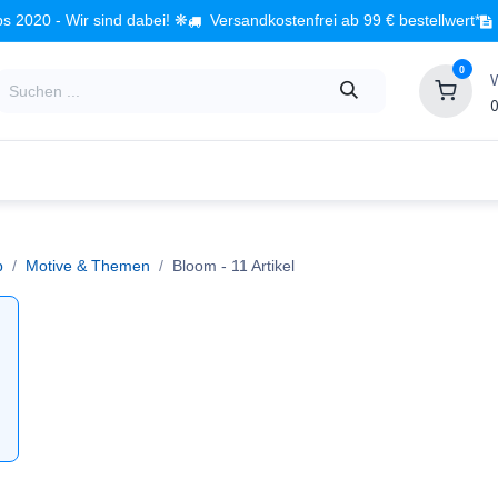
s 2020 - Wir sind dabei! ❋
Versandkostenfrei ab 99 € bestellwert*
0
0
Babyzimmer
Spielzeug
Kindermöbel
Fach
p
Motive & Themen
Bloom
- 11 Artikel