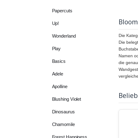
Papercuts
Bloom
Up!
Die Katego
Wonderland
Die beleg
Play
Buchstabe
Namen ode
Basics
die genau
Wandgesta
Adele
vergleich
Apolline
Belie
Blushing Violet
Dinosaurus
Chamomile
Forest Happiness