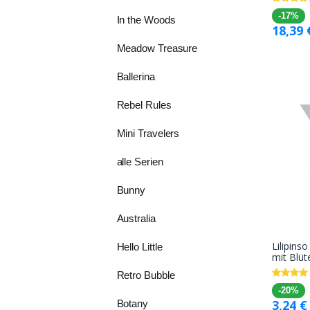
-17%
In the Woods
18,39
Meadow Treasure
Ballerina
Rebel Rules
Mini Travelers
alle Serien
Bunny
Australia
Lilipins
Hello Little
mit Blüt
Retro Bubble
-20%
3,24
€
Botany