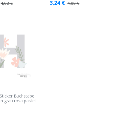
3,24
€
4,02
€
4,08
€
o Sticker Buchstabe
en grau rosa pastell