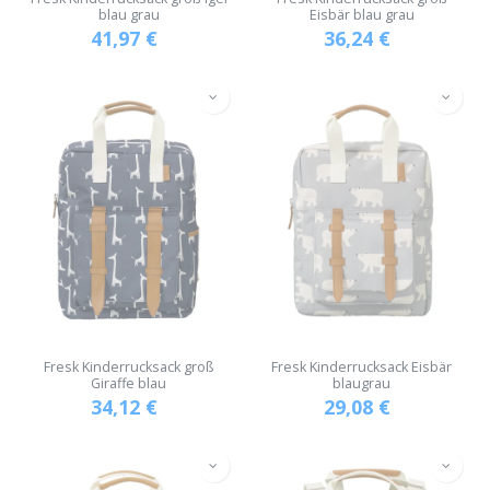
blau grau
Eisbär blau grau
41,97
€
36,24
€
Fresk Kinderrucksack groß
Fresk Kinderrucksack Eisbär
Giraffe blau
blaugrau
34,12
€
29,08
€