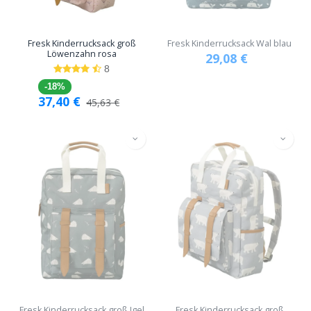
Fresk Kinderrucksack groß
Fresk Kinderrucksack Wal blau
Löwenzahn rosa
29,08
€
8
-18%
37,40
€
45,63
€
Fresk Kinderrucksack groß Igel
Fresk Kinderrucksack groß