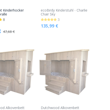
t Kinderhocker
ecoBirdy Kinderstuhl - Charlie
In den
ralle
Chair Sky
Warenkorb
8
3
135,99
€
€
47,68
€
od Alkovenbett
Dutchwood Alkovenbett