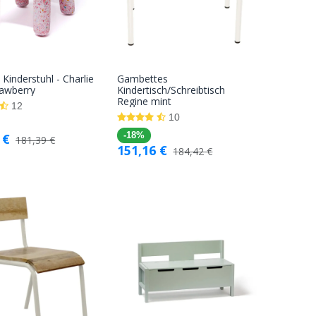
 Kinderstuhl - Charlie
Gambettes
In den
In den
rawberry
Kindertisch/Schreibtisch
Regine mint
Warenkorb
Warenkorb
12
10
€
-18%
181,39
€
151,16
€
184,42
€