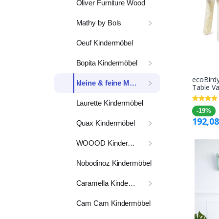
Oliver Furniture Wood
Mathy by Bols
Oeuf Kindermöbel
Bopita Kindermöbel
ecoBirdy
kleine & feine Marken
Table Va
Laurette Kindermöbel
-19%
192,08
Quax Kindermöbel
WOOOD Kindermöbel
Nobodinoz Kindermöbel
Caramella Kindermöbel
Cam Cam Kindermöbel