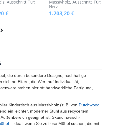
lz, Ausschnitt Tür:
Massivholz, Ausschnitt Tür:
Herz
20
€
1.203,20
€
s
bel, die durch besondere Designs, nachhaltige
ich an Eltern, die Wert auf Individualität,
senware stehen hier oft handwerkliche Fertigung,
biler Kindertisch aus Massivholz (z. B. von
Dutchwood
end ein leichter, moderner Stuhl aus recyceltem
d Außenbereich geeignet ist. Skandinavisch-
möbel
– ideal, wenn Sie zeitlose Möbel suchen, die mit