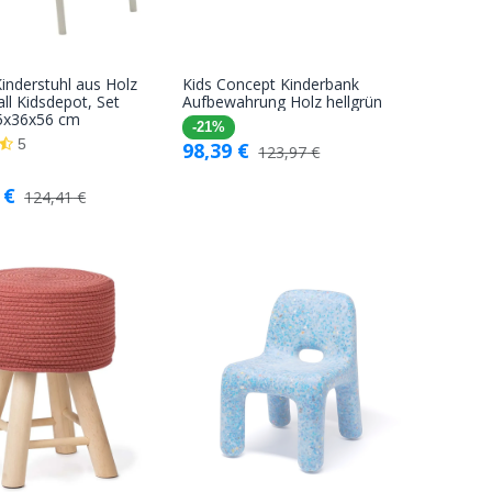
inderstuhl aus Holz
Kids Concept Kinderbank
In den
In den
ll Kidsdepot, Set
Aufbewahrung Holz hellgrün
35x36x56 cm
Warenkorb
Warenkorb
-21%
5
98,39
€
123,97
€
€
124,41
€