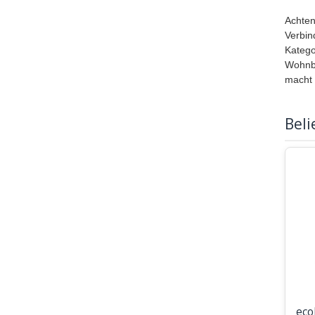
Achten
Verbin
Katego
Wohnbe
macht 
Beli
eco