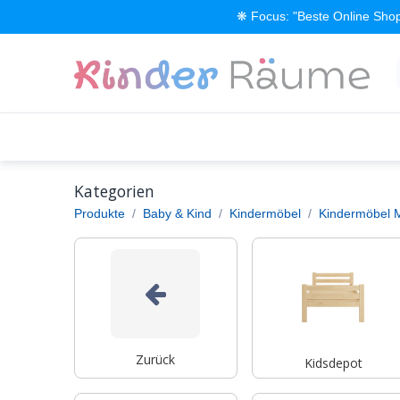
Zum Inhalt springen
❋ Focus: "Beste Online Shop
Alle Produkte
Kinderzimmer einrichten
Kategorien
Produkte
Baby & Kind
Kindermöbel
Kindermöbel 
Zurück
Kidsdepot