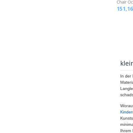
Chair O
151,16
klei
In der
Materi
Langle
schads
Worauf
Kinde
Kunsts
minima
Ihrem 