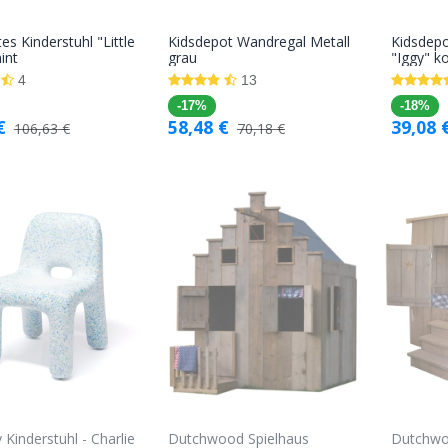
s Kinderstuhl "Little
Kidsdepot Wandregal Metall
Kidsdepo
In den
In den
int
grau
"Iggy" ko
Warenkorb
Warenkorb
4
13
-17%
-18%
€
58,48
€
39,08
106,63
€
70,18
€
 Kinderstuhl - Charlie
Dutchwood Spielhaus
Dutchwo