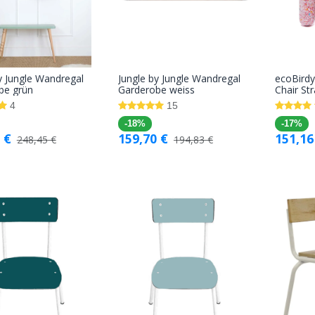
y Jungle Wandregal
Jungle by Jungle Wandregal
ecoBirdy
In den
In den
be grün
Garderobe weiss
Chair St
Warenkorb
Warenkorb
4
15
-18%
-17%
€
159,70
€
151,16
248,45
€
194,83
€