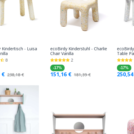
 Kindertisch - Luisa
ecoBirdy Kinderstuhl - Charlie
ecoBirdy
In den
In den
nilla
Chair Vanilla
Table Pa
Warenkorb
Warenkorb
8
2
-17%
-17%
€
151,16
€
250,54
238,18
€
181,39
€