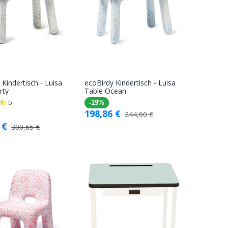
 Kindertisch - Luisa
ecoBirdy Kindertisch - Luisa
In den
In den
rty
Table Ocean
Warenkorb
Warenkorb
5
-19%
198,86
€
244,60
€
€
300,65
€