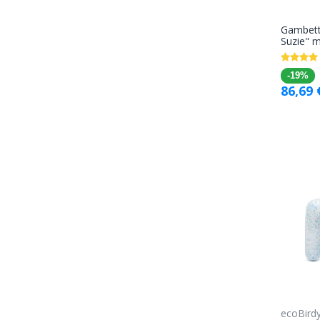
Gambette
Suzie" m
-19%
86,69
ecoBirdy