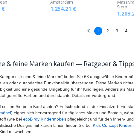
cean
Amsterdam
Massivho
Stern
€
1.254,21
€
1.203,
1
2
3
4
ne & feine Marken kaufen — Ratgeber & Tipp
 Kategorie „kleine & feine Marken“ finden Sie 68 ausgewählte Kindermö
alien oder durchdachte Funktionalität überzeugen. Diese Marken richten s
bigkeit und eine gesunde Umgebung für ihr Kind legen. Anders als Mas
toffgeprüfte Farben und durchdachte Details im Vordergrund.
 sollten Sie beim Kauf achten? Entscheidend ist der Einsatzort: Ein sta
rmöbel
) eignet sich hervorragend für tägliches Malen und Basteln, währ
toff (wie bei
ecoBirdy Kindermöbel
) pflegeleicht und für den Innen- un
listische Designs mit klaren Linien finden Sie bei
Kids Concept Kinder
Kind mitwachsen.