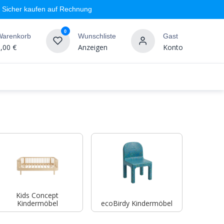
Sicher kaufen auf Rechnung
0
Warenkorb
Wunschliste
Gast
,00
€
Anzeigen
Konto
geschäft
Markenshops
Wandgestaltung
%SALE
Kids Concept
Kindermöbel
ecoBirdy Kindermöbel