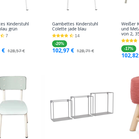
es Kinderstuhl
Gambettes Kinderstuhl
Weißer K
In den
In den
blau grün
Colette jade blau
und Meta
von 2, 
Warenkorb
Warenkorb
7
14
-20%
€
102,97
€
-17%
128,57
€
128,71
€
102,82