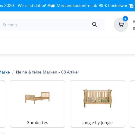
s 2020 - Wir sind dabei! ❋
Versandkostenfrei ab 99 € bestellwert*
0
0
Babyzimmer
Spielzeug
Kindermöbel
Fach
Marke
kleine & feine Marken
- 68 Artikel
Gambettes
Jungle by Jungle