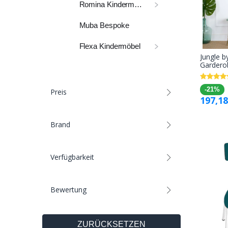
Romina Kindermöbel
Muba Bespoke
Flexa Kindermöbel
Jungle b
Gardero
-21%
Preis
197,18
Brand
Verfügbarkeit
Bewertung
ZURÜCKSETZEN