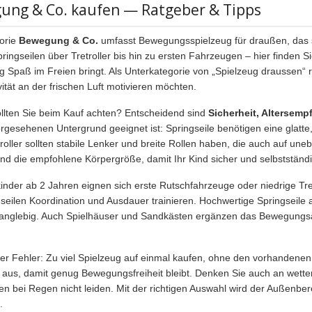
ung & Co. kaufen — Ratgeber & Tipps
orie
Bewegung & Co.
umfasst Bewegungsspielzeug für draußen, das sp
pringseilen über Tretroller bis hin zu ersten Fahrzeugen – hier finden S
ig Spaß im Freien bringt. Als Unterkategorie von „Spielzeug draussen“ ri
ität an der frischen Luft motivieren möchten.
llten Sie beim Kauf achten? Entscheidend sind
Sicherheit, Altersem
orgesehenen Untergrund geeignet ist: Springseile benötigen eine glatt
etroller sollten stabile Lenker und breite Rollen haben, die auch auf u
nd die empfohlene Körpergröße, damit Ihr Kind sicher und selbstständi
kinder ab 2 Jahren eignen sich erste Rutschfahrzeuge oder niedrige Tre
gseilen Koordination und Ausdauer trainieren. Hochwertige Springseile a
langlebig. Auch Spielhäuser und Sandkästen ergänzen das Bewegungsa
ger Fehler: Zu viel Spielzeug auf einmal kaufen, ohne den vorhandenen
 aus, damit genug Bewegungsfreiheit bleibt. Denken Sie auch an wette
en bei Regen nicht leiden. Mit der richtigen Auswahl wird der Außenber
.