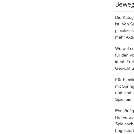
Beweg
Die Kateg
ist. Von S
gleichzeit
mehr Aktiv
Worauf so
für den v
ideal. Tr
Gewicht u
Für Klein
mit Sprin
und sind 
Spiel ein.
Ein häufi
Hof vorab
Spielsach
begeistert