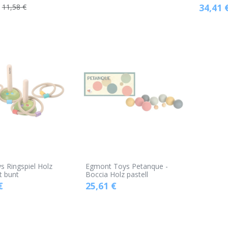
34,41
11,58
€
s Ringspiel Holz
Egmont Toys Petanque -
t bunt
Boccia Holz pastell
€
25,61
€