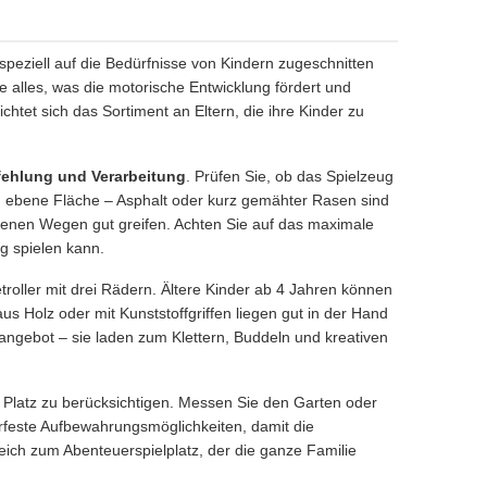
eziell auf die Bedürfnisse von Kindern zugeschnitten
ie alles, was die motorische Entwicklung fördert und
chtet sich das Sortiment an Eltern, die ihre Kinder zu
pfehlung und Verarbeitung
. Prüfen Sie, ob das Spielzeug
e, ebene Fläche – Asphalt oder kurz gemähter Rasen sind
nebenen Wegen gut greifen. Achten Sie auf das maximale
g spielen kann.
troller mit drei Rädern. Ältere Kinder ab 4 Jahren können
us Holz oder mit Kunststoffgriffen liegen gut in der Hand
ngebot – sie laden zum Klettern, Buddeln und kreativen
 Platz zu berücksichtigen. Messen Sie den Garten oder
rfeste Aufbewahrungsmöglichkeiten, damit die
eich zum Abenteuerspielplatz, der die ganze Familie