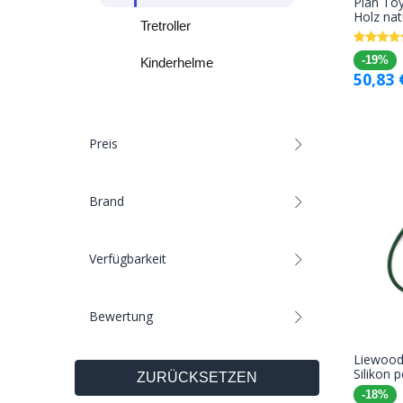
Plan Toy
Holz nat
Tretroller
-19%
Kinderhelme
50,83
Preis
Brand
Verfügbarkeit
Bewertung
Liewood 
Silikon 
ZURÜCKSETZEN
-18%