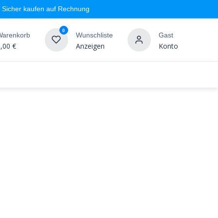
Sicher kaufen auf Rechnung
0
Warenkorb
Wunschliste
Gast
,00
€
Anzeigen
Konto
geschäft
Markenshops
Wandgestaltung
%SALE