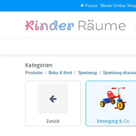
Zum Inhalt springen
❋ Focus: "Beste Online Shop
Alle Produkte
Kinderzimmer einrichten
Kategorien
Produkte
Baby & Kind
Spielzeug
Spielzeug draus
Zurück
Bewegung & Co.