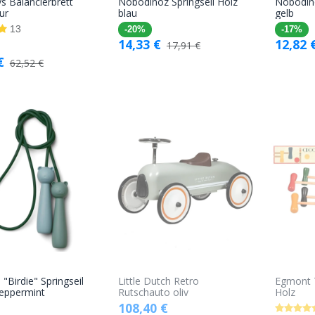
s Balancierbrett
Nobodinoz Springseil Holz
Nobodino
In den
In den
ur
blau
gelb
Warenkorb
Warenkorb
13
-20%
-17%
14,33
€
12,82
17,91
€
€
62,52
€
"Birdie" Springseil
Little Dutch Retro
Egmont T
In den
peppermint
Rutschauto oliv
Holz
108,40
€
Warenkorb