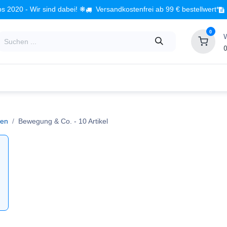
s 2020 - Wir sind dabei! ❋
Versandkostenfrei ab 99 € bestellwert*
0
0
Babyzimmer
Spielzeug
Kindermöbel
Fach
sen
Bewegung & Co.
- 10 Artikel