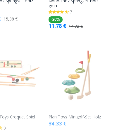
z Springseil Holz
Nobodinoz Springseil Holz
In den
In den
grün
Warenkorb
Warenkorb
7
€
15,38
€
-20%
11,78
€
14,72
€
oys Croquet Spiel
Plan Toys Minigolf-Set Holz
34,33
€
3