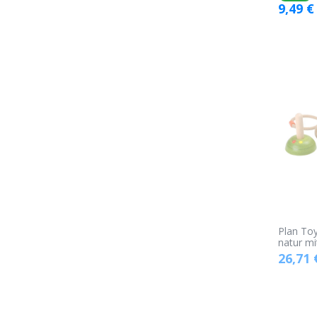
9,49
€
Plan Toy
natur mi
26,71