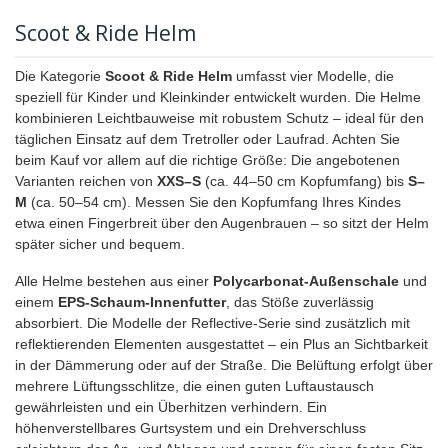
Scoot & Ride Helm
Die Kategorie
Scoot & Ride Helm
umfasst vier Modelle, die
speziell für Kinder und Kleinkinder entwickelt wurden. Die Helme
kombinieren Leichtbauweise mit robustem Schutz – ideal für den
täglichen Einsatz auf dem Tretroller oder Laufrad. Achten Sie
beim Kauf vor allem auf die richtige Größe: Die angebotenen
Varianten reichen von
XXS–S
(ca. 44–50 cm Kopfumfang) bis
S–
M
(ca. 50–54 cm). Messen Sie den Kopfumfang Ihres Kindes
etwa einen Fingerbreit über den Augenbrauen – so sitzt der Helm
später sicher und bequem.
Alle Helme bestehen aus einer
Polycarbonat-Außenschale
und
einem
EPS-Schaum-Innenfutter
, das Stöße zuverlässig
absorbiert. Die Modelle der Reflective-Serie sind zusätzlich mit
reflektierenden Elementen ausgestattet – ein Plus an Sichtbarkeit
in der Dämmerung oder auf der Straße. Die Belüftung erfolgt über
mehrere Lüftungsschlitze, die einen guten Luftaustausch
gewährleisten und ein Überhitzen verhindern. Ein
höhenverstellbares Gurtsystem und ein Drehverschluss