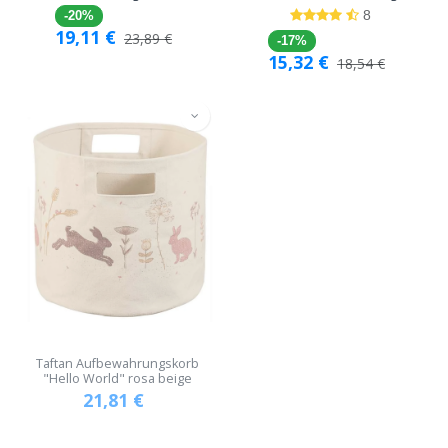
8
-20%
19,11
€
23,89
€
-17%
15,32
€
18,54
€
Taftan Aufbewahrungskorb
"Hello World" rosa beige
21,81
€