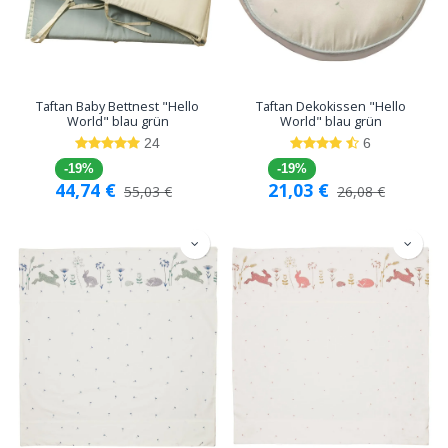
Taftan Baby Bettnest "Hello
Taftan Dekokissen "Hello
World" blau grün
World" blau grün
24
6
-19%
-19%
44,74
€
21,03
€
55,03
€
26,08
€