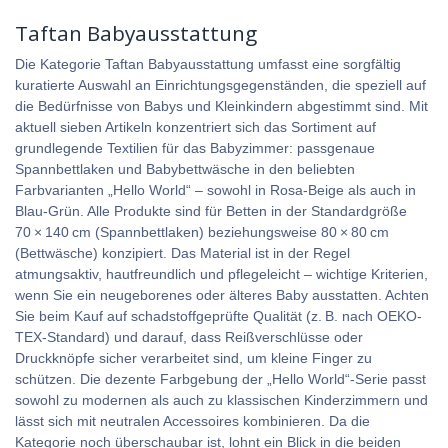
Taftan Babyausstattung
Die Kategorie Taftan Babyausstattung umfasst eine sorgfältig
kuratierte Auswahl an Einrichtungsgegenständen, die speziell auf
die Bedürfnisse von Babys und Kleinkindern abgestimmt sind. Mit
aktuell sieben Artikeln konzentriert sich das Sortiment auf
grundlegende Textilien für das Babyzimmer: passgenaue
Spannbettlaken und Babybettwäsche in den beliebten
Farbvarianten „Hello World“ – sowohl in Rosa-Beige als auch in
Blau-Grün. Alle Produkte sind für Betten in der Standardgröße
70 × 140 cm (Spannbettlaken) beziehungsweise 80 × 80 cm
(Bettwäsche) konzipiert. Das Material ist in der Regel
atmungsaktiv, hautfreundlich und pflegeleicht – wichtige Kriterien,
wenn Sie ein neugeborenes oder älteres Baby ausstatten. Achten
Sie beim Kauf auf schadstoffgeprüfte Qualität (z. B. nach OEKO-
TEX-Standard) und darauf, dass Reißverschlüsse oder
Druckknöpfe sicher verarbeitet sind, um kleine Finger zu
schützen. Die dezente Farbgebung der „Hello World“-Serie passt
sowohl zu modernen als auch zu klassischen Kinderzimmern und
lässt sich mit neutralen Accessoires kombinieren. Da die
Kategorie noch überschaubar ist, lohnt ein Blick in die beiden