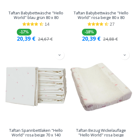
Taftan Babybettwäsche "Hello
Taftan Babybettwäsche "Hello
World" blau grün 80 x 80
World" rosa beige 80 x 80
14
27
-17%
-18%
20,39
€
20,39
€
24,67
€
24,88
€
Taftan Spannbettlaken "Hello
Taftan Bezug Wickelauflage
World" rosa beige 70 x 140
"Hello World" rosa beige