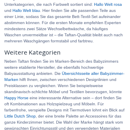
Unterkategorien, die nach Farbwelt sortiert sind:
Hallo Welt rosa
und
Hallo Welt blau
. Hier finden Sie alle passenden Teile aus
einer Linie, sodass Sie das gesamte Bett-Textil-Set aufeinander
abstimmen können. Für die ersten Monate empfehlen Experten
mindestens zwei Sätze Wechselbettwäsche, da häufiges
Waschen unvermeidbar ist – die Taftan-Qualität bleibt auch nach
mehreren Waschgängen formstabil und farbtreu.
Weitere Kategorien
Neben Taftan finden Sie im Marken-Bereich des Babyzimmers
weitere etablierte Hersteller, die ebenfalls hochwertige
Babyausstattung anbieten. Die
Übersichtsseite aller Babyzimmer-
Marken
hilft Ihnen, zwischen verschiedenen Designlinien und
Preisklassen zu vergleichen. Wenn Sie beispielsweise
skandinavisch-schlichte Möbel und Textilien bevorzugen, könnte
Happy Horse
eine interessante Alternative sein – dort finden Sie
oft Kombinationen aus Holzspielzeug und Möbeln. Für
farbenfrohe, verspielte Designs mit Tiermotiven lohnt ein Blick auf
Little Dutch Shop
, der eine breite Palette an Accessoires für das
ganze Kinderzimmer bietet. Die Wahl der Marke hängt stark vom
gewünschten Einrichtungsstil und den verwendeten Materialien