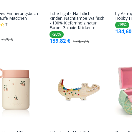
ves Erinnerungsbuch
Little Lights Nachtlicht
by Astrup
In den
In den
aufe Mädchen
Kinder, Nachtlampe Walfisch
Hobby H
- 100% Kiefernholz natur,
Warenkorb
Warenkorb
7
-19%
Farbe: Galaxie-Krickente
134,60
-20%
7,70
€
139,82
€
174,77
€