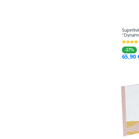
Superliv
"Dynamo
-17%
65,90