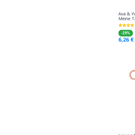
Ava & Y
Meine T
-19%
6,26
€