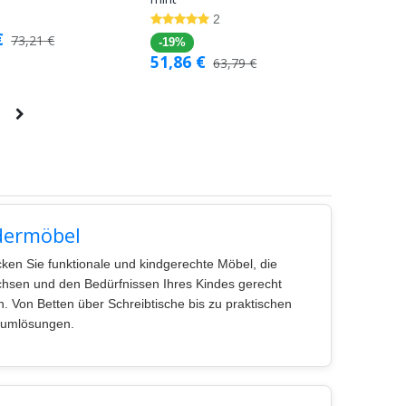
Warenkorb
Warenkorb
2
€
73,21
€
-19%
51,86
€
63,79
€
dermöbel
ken Sie funktionale und kindgerechte Möbel, die
hsen und den Bedürfnissen Ihres Kindes gerecht
. Von Betten über Schreibtische bis zu praktischen
aumlösungen.