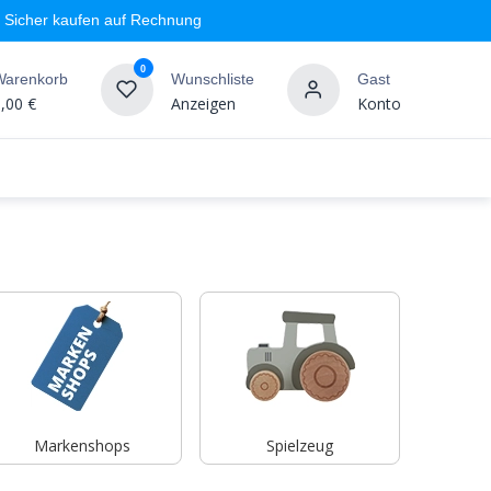
Sicher kaufen auf Rechnung
0
Warenkorb
Wunschliste
Gast
,00
€
Anzeigen
Konto
geschäft
Markenshops
Wandgestaltung
%SALE
Markenshops
Spielzeug