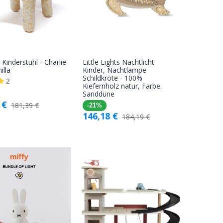
 Kinderstuhl - Charlie
Little Lights Nachtlicht
In den
In den
illa
Kinder, Nachtlampe
Schildkröte - 100%
Warenkorb
Warenkorb
2
Kiefernholz natur, Farbe:
Sanddüne
€
181,39
€
-21%
146,18
€
184,19
€