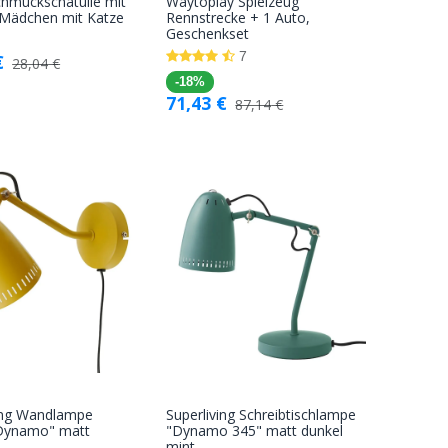
hmuckschatulle mit
Waytoplay Spielzeug
In den
In den
 Mädchen mit Katze
Rennstrecke + 1 Auto,
Geschenkset
Warenkorb
Warenkorb
7
€
28,04
€
-18%
71,43
€
87,14
€
ving Wandlampe
Superliving Schreibtischlampe
In den
In den
"Dynamo" matt
"Dynamo 345" matt dunkel
mint