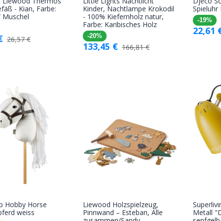
 Liewood Thermos
Little Lights Nachtlicht
Djeco Sc
In den
In den
fäß - Kian, Farbe:
Kinder, Nachtlampe Krokodil
Spieluhr
 / Muschel
- 100% Kiefernholz natur,
Warenkorb
Warenkorb
-19%
Farbe: Karibisches Holz
22,61
€
-20%
26,57
€
133,45
€
166,81
€
up Hobby Horse
Liewood Holzspielzeug,
Superli
In den
In den
pferd weiss
Pinnwand – Esteban, Alle
Metall 
zusammen/Sandy
senfgelb