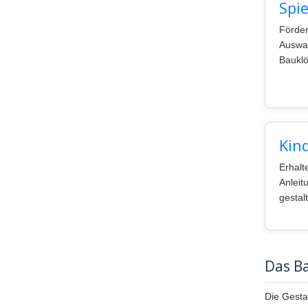
Spi
Förder
Auswah
Bauklö
Kin
Erhalt
Anleit
gestal
Das Ba
Die Gesta