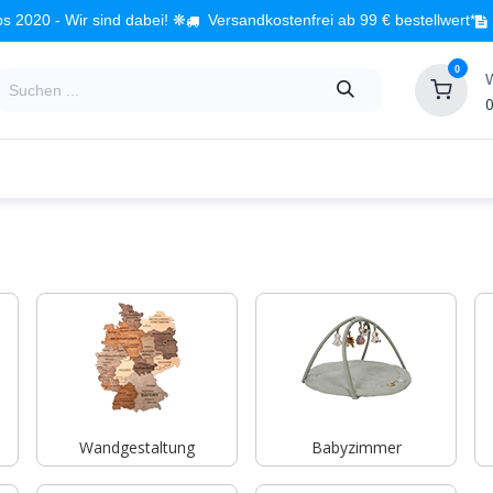
s 2020 - Wir sind dabei! ❋
Versandkostenfrei ab 99 € bestellwert*
0
0
Babyzimmer
Spielzeug
Kindermöbel
Fach
Wandgestaltung
Babyzimmer