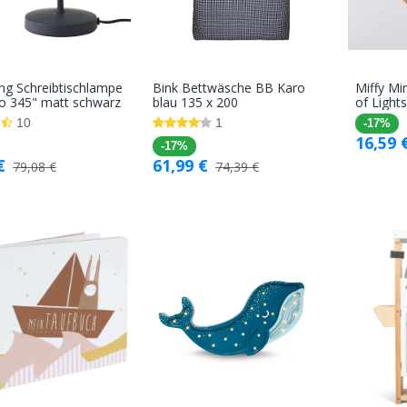
ing Schreibtischlampe
Bink Bettwäsche BB Karo
Miffy Mi
In den
In den
 345" matt schwarz
blau 135 x 200
of Light
Warenkorb
Warenkorb
10
1
-17%
16,59
-17%
€
61,99
€
79,08
€
74,39
€