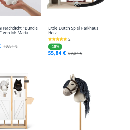
ni Nachtlicht "Bundle
Little Dutch Spiel Parkhaus
In den
In den
s" von Mr Maria
Holz
Warenkorb
Warenkorb
2
€
19,91
€
-19%
55,84
€
69,24
€