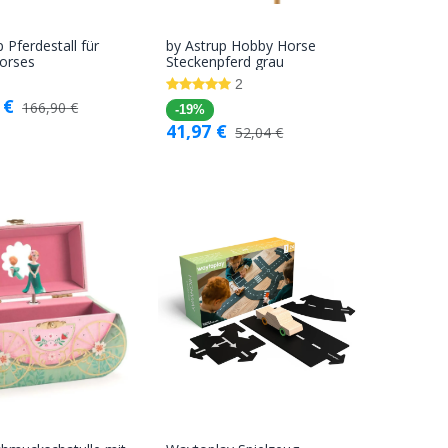
 Pferdestall für
by Astrup Hobby Horse
In den
In den
orses
Steckenpferd grau
Warenkorb
Warenkorb
2
€
166,90
€
-19%
41,97
€
52,04
€