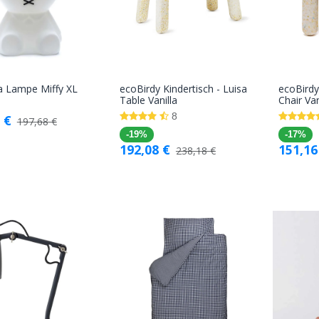
a Lampe Miffy XL
ecoBirdy Kindertisch - Luisa
ecoBirdy
In den
In den
Table Vanilla
Chair Van
Warenkorb
Warenkorb
8
€
197,68
€
-19%
-17%
192,08
€
151,16
238,18
€