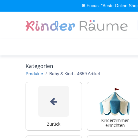
Zum Inhalt springen
❋ Focus: "Beste Online Shop
Alle Produkte
Kinderzimmer einrichten
Kategorien
Produkte
Baby & Kind
- 4659 Artikel
Kinderzimmer
Zurück
einrichten