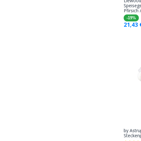
Liewood
Speisege
Pfirsich
-19%
21,43
by Astr
Stecken