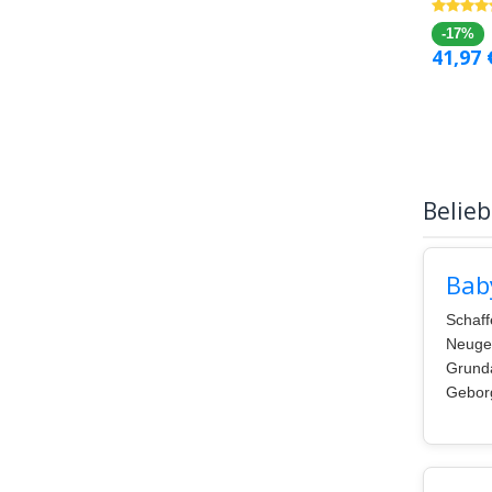
-17%
41,97
Belieb
Bab
Schaff
Neugeb
Grunda
Geborg