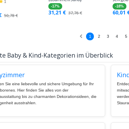
Warenkorb
Warenkorb
1
-17%
-18%
31,21
€
60,01
37,76
€
€
50,78
€
1
2
3
4
5
te Baby & Kind-Kategorien im Überblick
yzimmer
Kin
en Sie eine liebevolle und sichere Umgebung für Ihr
Entdec
orenes. Hier finden Sie alles von der
mitwac
usstattung bis zu charmanten Dekorationsideen, die
werden
enheit ausstrahlen.
Staur