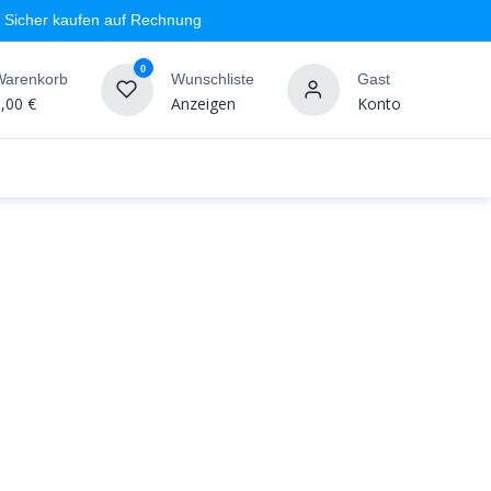
Sicher kaufen auf Rechnung
0
Warenkorb
Wunschliste
Gast
,00
€
Anzeigen
Konto
geschäft
Markenshops
Wandgestaltung
%SALE