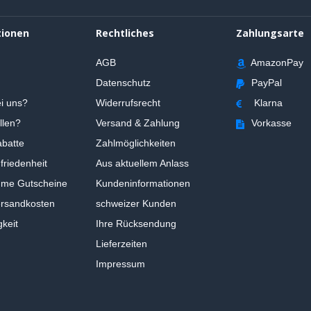
tionen
Rechtliches
Zahlungsarte
AGB
AmazonPay
Datenschutz
PayPal
i uns?
Widerrufsrecht
Klarna
llen?
Versand & Zahlung
Vorkasse
batte
Zahlmöglichkeiten
riedenheit
Aus aktuellem Anlass
ume Gutscheine
Kundeninformationen
ersandkosten
schweizer Kunden
gkeit
Ihre Rücksendung
Lieferzeiten
Impressum