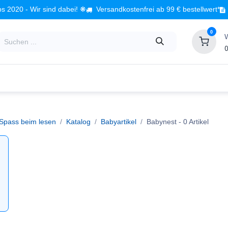
s 2020 - Wir sind dabei! ❋
Versandkostenfrei ab 99 € bestellwert*
0
0
Babyzimmer
Spielzeug
Kindermöbel
Fach
 Spass beim lesen
Katalog
Babyartikel
Babynest
- 0 Artikel