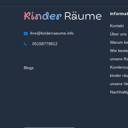
Informa
Kontakt
ihre@kinderraeume.info
Über uns
Warum be
05158779812
Wie beste
unsere Ra
Kundenzuf
Blogs
kinder rä
unsere V
Nachhalti