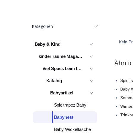
Kategorien
Kein Pr
Baby & Kind
kinder räume Magazin
Ähnli
Viel Spass beim lesen
Katalog
Spielt
Baby W
Babyartikel
Somme
Spieltrapez Baby
Winter
Trinkb
Babynest
Baby Wickeltasche