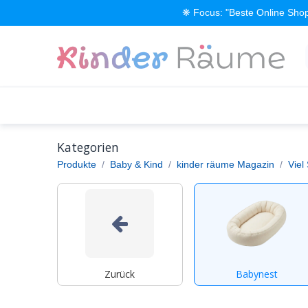
Zum Inhalt springen
❋ Focus: "Beste Online Shop
Alle Produkte
Kinderzimmer einrichten
Kategorien
Produkte
Baby & Kind
kinder räume Magazin
Viel
Zurück
Babynest