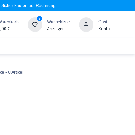
Sicher kaufen auf Rechnung
0
Warenkorb
Wunschliste
Gast
,00
€
Anzeigen
Konto
geschäft
Markenshops
Wandgestaltung
%SALE
ke
- 0 Artikel