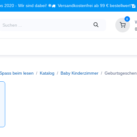
s 2020 - Wir sind dabei! ❋
Versandkostenfrei ab 99 € bestellwert*
0
0
Babyzimmer
Spielzeug
Kindermöbel
Fach
 Spass beim lesen
Katalog
Baby Kinderzimmer
Geburtsgeschen