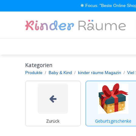
Zum Inhalt springen
❋ Focus: "Beste Online Shop
Alle Produkte
Kinderzimmer einrichten
Kategorien
Produkte
Baby & Kind
kinder räume Magazin
Viel
Zurück
Geburtsgeschenke