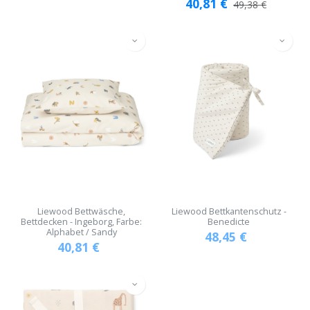
40,81
€
49,38
€
Liewood Bettwäsche,
Liewood Bettkantenschutz -
Bettdecken - Ingeborg, Farbe:
Benedicte
Alphabet / Sandy
48,45
€
40,81
€