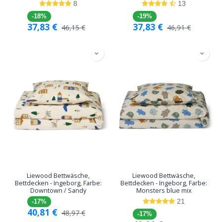
8
13
-18%
-19%
37,83
€
37,83
€
46,15
€
46,91
€
Liewood Bettwäsche,
Liewood Bettwäsche,
Bettdecken - Ingeborg, Farbe:
Bettdecken - Ingeborg, Farbe:
Downtown / Sandy
Monsters blue mix
21
-17%
40,81
€
48,97
€
-17%