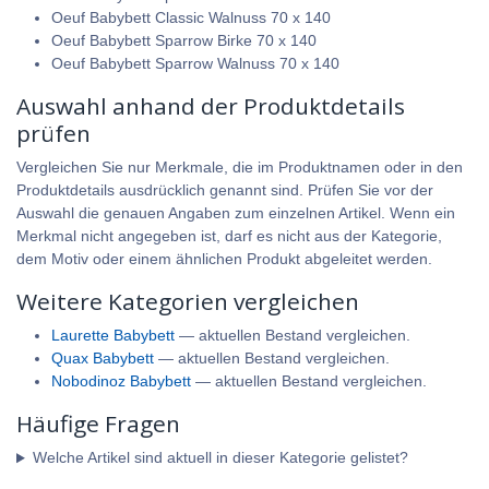
Oeuf Babybett Classic Walnuss 70 x 140
Oeuf Babybett Sparrow Birke 70 x 140
Oeuf Babybett Sparrow Walnuss 70 x 140
Auswahl anhand der Produktdetails
prüfen
Vergleichen Sie nur Merkmale, die im Produktnamen oder in den
Produktdetails ausdrücklich genannt sind. Prüfen Sie vor der
Auswahl die genauen Angaben zum einzelnen Artikel. Wenn ein
Merkmal nicht angegeben ist, darf es nicht aus der Kategorie,
dem Motiv oder einem ähnlichen Produkt abgeleitet werden.
Weitere Kategorien vergleichen
Laurette Babybett
— aktuellen Bestand vergleichen.
Quax Babybett
— aktuellen Bestand vergleichen.
Nobodinoz Babybett
— aktuellen Bestand vergleichen.
Häufige Fragen
Welche Artikel sind aktuell in dieser Kategorie gelistet?