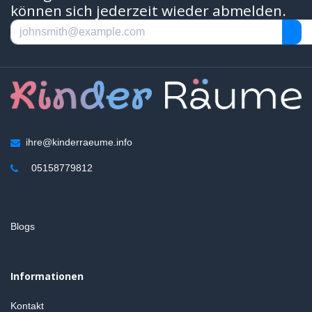
können sich jederzeit wieder abmelden.
ihre@kinderraeume.info
05158779812
Blogs
Informationen
Kontakt