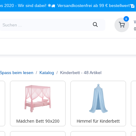
s 2020 - Wir sind dabei! ❋
Versandkostenfrei ab 99 € bestellwert*
0
0
Babyzimmer
Spielzeug
Kindermöbel
Fach
 Spass beim lesen
Katalog
Kinderbett
- 48 Artikel
Mädchen Bett 90x200
Himmel für Kinderbett