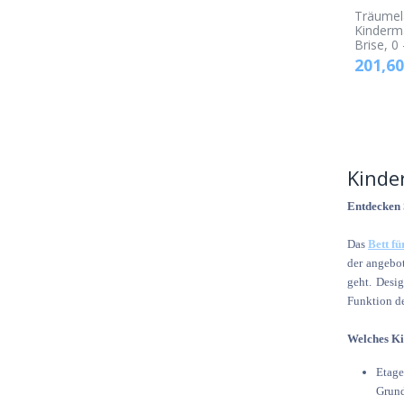
Träumel
Kinderm
Brise, 0 
201,60
Kinde
Entdecken 
Das
Bett f
der angebot
geht. Desig
Funktion de
Welches Ki
Etage
Grund