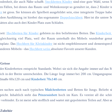
ndenheit, die auch Nähe schafft.
Stockbetten Kinder
sind eine gute Wahl, wenn S
en Fällen, bei denen das Raum- und Wohnkonzept so gestaltet ist, dass 2 Kinder 
er
ist gross. Sie können als Spielbett ausgebildet sein, eine integrierte Treppe h
dere Ausführung ist hierbei das sogenannte
Doppelstockbett
. Hier ist die untere
hätten also auch drei Kinder Platz zum Schlafen.
bett:
Hochbetten für Kinder
gehören zu den beliebtesten Betten. Das
Kinderbett
 gleichzeitig viel Platz, weil der Raum unterhalb des Möbels wunderbar genut
tsplatz. Das
Hochbett für Kleinkinder
ist nicht empfehlenswert und dementspreche
anderen Möbeln - das
Hochbett weiss
absoluter Favorit unserer Kunden.
 Grösse
der Kinderbetten entspricht Standards. Wobei sie sich die Angabe immer auf das M
ich in der Breite unterscheiden. Die Länge liegt immer bei 200 cm. Umgangsspra
rdmaße 60x120 cm und
Kinderbett 70x140
cm.
en suchen auch nach typischen
Mädchenbetten
und Betten für Jungs. Beliebt s
pricht. Inhaltlich steht das
Prinzessinbett
hoch im Kurs. Es vereint all die schö
verbindet. Es ist meist sehr stofflich und wartet mit gepolsterten Teilen auf. Aber 
 Zubehör