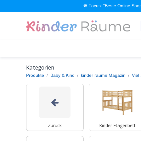
Zum Inhalt springen
❋ Focus: "Beste Online Shop
Alle Produkte
Kinderzimmer einrichten
Kategorien
Produkte
Baby & Kind
kinder räume Magazin
Viel
Zurück
Kinder Etagenbett