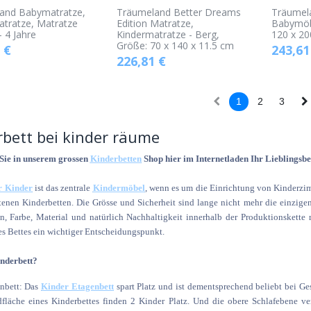
and Babymatratze,
Träumeland Better Dreams
Träumela
atratze, Matratze
Edition Matratze,
Babymöbe
- 4 Jahre
Kindermatratze - Berg,
120 x 20
Größe: 70 x 140 x 11.5 cm
€
243,61
226,81
€
1
2
3
rbett bei kinder räume
Sie in unserem grossen
Kinderbetten
Shop hier im Internetladen Ihr Lieblingsbe
ür Kinder
ist das zentrale
Kindermöbel
, wenn es um die Einrichtung von Kinderzim
enen Kinderbetten. Die Grösse und Sicherheit sind lange nicht mehr die einzige
n, Farbe, Material und natürlich Nachhaltigkeit innerhalb der Produktionskette
s Bettes ein wichtiger Entscheidungspunkt.
nderbett?
nbett: Das
Kinder Etagenbett
spart Platz und ist dementsprechend beliebt bei Ge
fläche eines Kinderbettes finden 2 Kinder Platz. Und die obere Schlafebene v