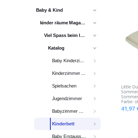
Baby & Kind
kinder räume Magazin
Viel Spass beim lesen
Katalog
Baby Kinderzimmer
Kinderzimmer komplett
Spielsachen
Little D
Sommer
Sommerd
Jugendzimmer
Farbe: o
41,97
Babyzimmer Möbel
Kinderbett
Baby Erstausstattung