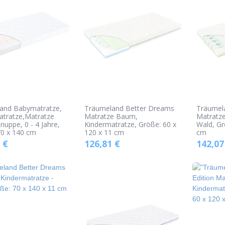
and Babymatratze,
Träumeland Better Dreams
Träumel
atratze,Matratze
Matratze Baum,
Matratze
nuppe, 0 - 4 Jahre,
Kindermatratze, Größe: 60 x
Wald, Gr
70 x 140 cm
120 x 11 cm
cm
€
126,81
€
142,07