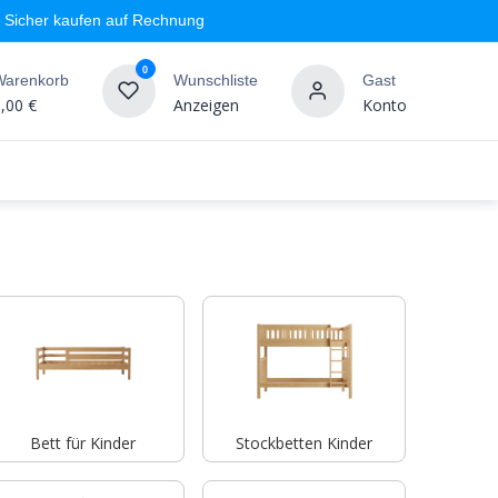
Sicher kaufen auf Rechnung
0
Warenkorb
Wunschliste
Gast
,00
€
Anzeigen
Konto
geschäft
Markenshops
Wandgestaltung
%SALE
Bett für Kinder
Stockbetten Kinder