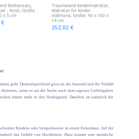
nd Betteinsatz,
Träumeland Kindermatratze,
l - Rosti, Größe:
Matratze für Kinder -
0 x 5 cm
Vollmond, Größe: 90 x 160 x
14 cm
€
252,02
€
tt!
mern geht. Dementsprechend gross ist die Auswahl und die Vielfalt
n Kriterien, wenn es um die Suche nach dem eigenen Lieblingsbett
 rücken immer mehr in den Vordergrund. Daneben ist natürlich die
schwister Kindern oder beispielsweise in einem Ferienhaus. Auf der
ermittelt das Gefühl von Hochbetten. Dazu kommt eine räumliche