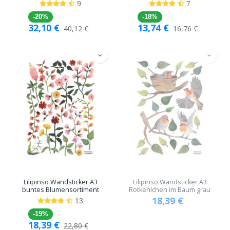
9
7
-20%
-18%
32,10
€
13,74
€
40,12
€
16,76
€
Lilipinso Wandsticker A3
Lilipinso Wandsticker A3
buntes Blumensortiment
Rotkehlchen im Baum grau
18,39
€
13
-19%
18,39
€
22,80
€