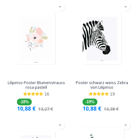
Lilipinso Poster Blumenstrauss
Poster schwarz weiss Zebra
rosa pastell
von Lilipinso
16
19
-18%
-19%
10,88
€
10,88
€
13,27
€
13,38
€