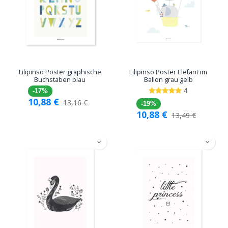
Lilipinso Poster graphische
Lilipinso Poster Elefant im
Buchstaben blau
Ballon grau gelb
4
-17%
10,88
€
13,16
€
-19%
10,88
€
13,49
€