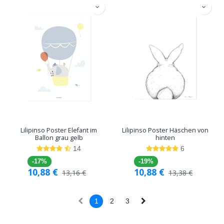
Lilipinso Poster Elefant im
Lilipinso Poster Häschen von
Ballon grau gelb
hinten
14
6
-17%
-19%
10,88
€
10,88
€
13,16
€
13,38
€
1
2
3