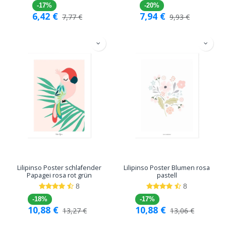
-17%
-20%
6,42
€
7,94
€
7,77
€
9,93
€
Lilipinso Poster schlafender
Lilipinso Poster Blumen rosa
Papagei rosa rot grün
pastell
8
8
-18%
-17%
10,88
€
10,88
€
13,27
€
13,06
€