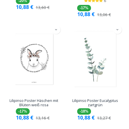
6
-20%
10,88
€
13,60
€
-17%
10,88
€
13,06
€
Lilipinso Poster Häschen mit
Lilipinso Poster Eucalyptus
Blüten weiß rosa
zartgrün
-17%
-18%
10,88
€
10,88
€
13,16
€
13,27
€