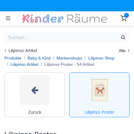
Zum Inhalt springen
0
Lilipinso Artikel
Alle
Produkte
Baby & Kind
Markenshops
Lilipinso Shop
Lilipinso Artikel
Lilipinso Poster
- 54 Artikel
Zurück
Lilipinso Poster