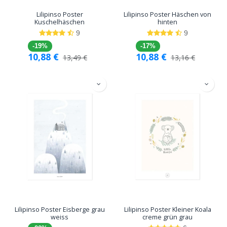
Lilipinso Poster
Lilipinso Poster Häschen von
Kuschelhäschen
hinten
9
9
-19%
-17%
10,88
€
10,88
€
13,49
€
13,16
€
Lilipinso Poster Eisberge grau
Lilipinso Poster Kleiner Koala
weiss
creme grün grau