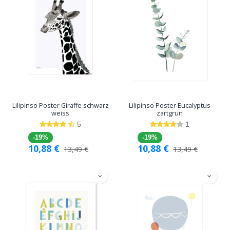
Lilipinso Poster Giraffe schwarz
Lilipinso Poster Eucalyptus
weiss
zartgrün
5
1
-19%
-19%
10,88
€
10,88
€
13,49
€
13,49
€