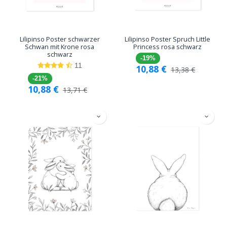
Lilipinso Poster schwarzer
Lilipinso Poster Spruch Little
Schwan mit Krone rosa
Princess rosa schwarz
schwarz
-19%
11
10,88
€
13,38
€
-21%
10,88
€
13,71
€