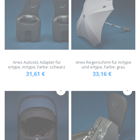
Anex Autositz Adapter für
Anex Regenschirm für m/type
e/type, m/type, Farbe: schwarz
und e/type, Farbe: grau
31,61
€
33,16
€