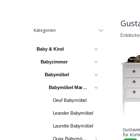
Gust
Kategorien
Entdecken
Baby & Kind
Babyzimmer
Babymöbel
Babymöbel Marken
Oeuf Babymöbel
Leander Babymöbel
Laurette Babymöbel
Gustavi
für Kom
Quax Babymöbel