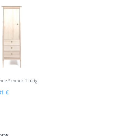
nne Schrank 1 türig
31
€
pps