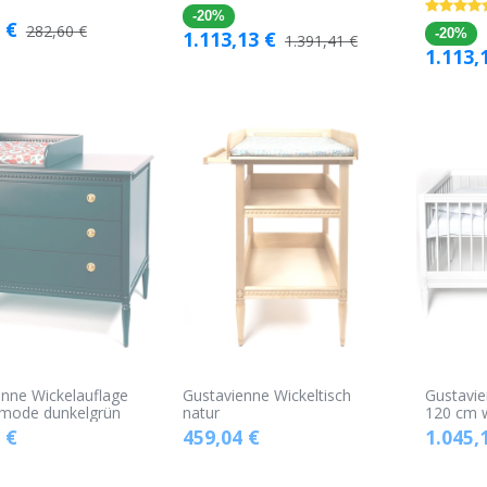
Warenkorb
Warenkorb
-20%
€
282,60
€
1.113,13
€
-20%
1.391,41
€
1.113,
enne Wickelauflage
Gustavienne Wickeltisch
Gustavie
mode dunkelgrün
natur
120 cm 
€
459,04
€
1.045,