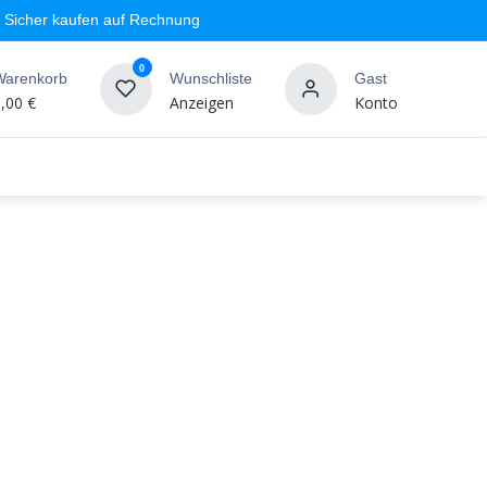
Sicher kaufen auf Rechnung
0
Warenkorb
Wunschliste
Gast
,00
€
Anzeigen
Konto
geschäft
Markenshops
Wandgestaltung
%SALE