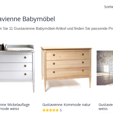
Sorti
avienne Babymöbel
 Sie 11 Gustavienne Babymöbel-Artikel und finden Sie passende Prod
enne Wickelauflage
Gustavienne Kommode natur
Gustavi
In den
In den
mode weiss
weiss
5