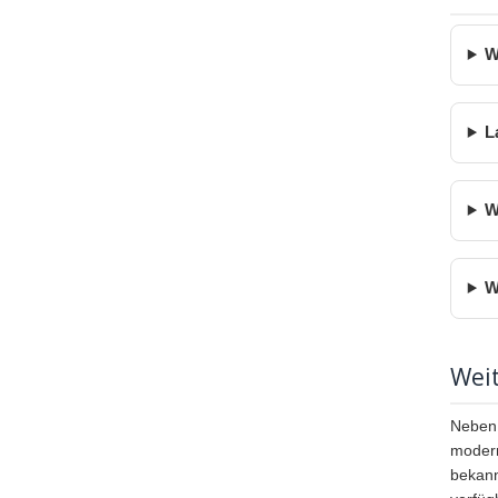
W
L
W
W
Wei
Neben 
moder
bekannt