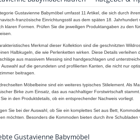
tegorie Gustavienne Babymöbel umfasst 11 Artikel, die sich durch ihren
navisch-französische Einrichtungsstil aus dem späten 18. Jahrhundert v
h klaren Formen. Prüfen Sie die jeweiligen Produktangaben zu den für
eisen.
arakteristisches Merkmal dieser Kollektion sind die geschnitzten Wild
einen Halbkugeln, die wie Perlenketten wirken. Diese Details verleihe
schläge aus massivem Messing sind handgeschlagen und unterstreichen
r Auswahl auf die gerundeten und profilierten Kanten, die nicht nur opt
zimmer beitragen.
drechselten Möbelbeine sind ein weiteres typisches Stilelement. Als 
ischer Birke zum Einsatz, das aus nachhaltiger Forstwirtschaft stammt.
 Sie in den Produktdetails, ob ein entsprechender Nachweis vorliegt.
gen Sie bei der Auswahl, ob Sie ein komplettes Set aus Bett, Kommod
en möchten. Besonders die Kommoden bieten durch ihre Schubladen vi
iebte Gustavienne Babymöbel