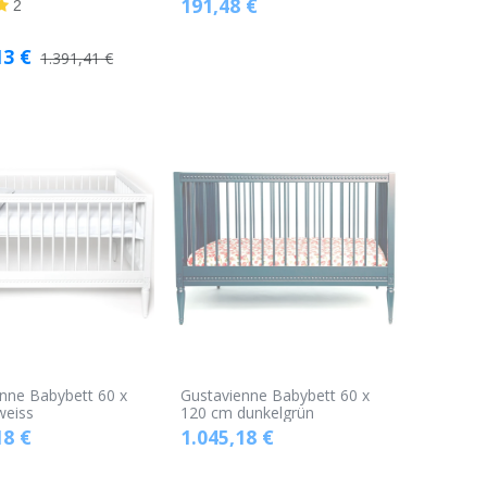
191,48
€
Warenkorb
2
13
€
1.391,41
€
nne Babybett 60 x
Gustavienne Babybett 60 x
weiss
120 cm dunkelgrün
18
€
1.045,18
€