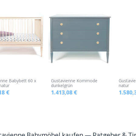
enne Babybett 60 x
Gustavienne Kommode
Gustavie
natur
dunkelgrün
natur
18
€
1.413,08
€
1.580,
tavienne Babymöbel kaufen — Ratgeber & Ti