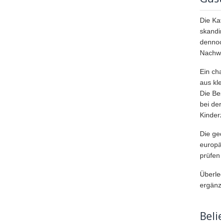
Die Ka
skandi
dennoc
Nachw
Ein ch
aus kl
Die Be
bei de
Kinder
Die ge
europä
prüfen
Überle
ergänz
Bel