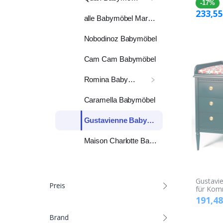
-17%
233,55
alle Babymöbel Marken
Nobodinoz Babymöbel
Cam Cam Babymöbel
Romina Babymöbel
Caramella Babymöbel
Gustavienne Babymöbel
Maison Charlotte Babymöbel
Gustavi
Preis
für Kom
191,48
Brand