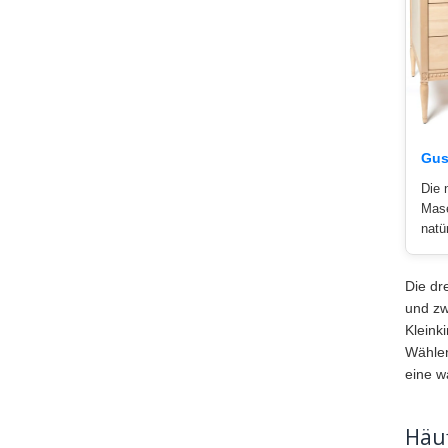
Gus
Die 
Mase
natü
Die dr
und zw
Kleink
Wählen
eine w
Häu