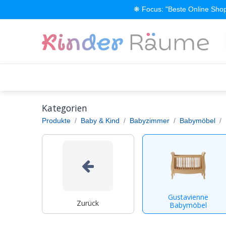
Zum Inhalt springen
❋ Focus: "Beste Online Shop
Alle Produkte
Kinderzimmer einrichten
Kategorien
Produkte
Baby & Kind
Babyzimmer
Babymöbel
Gustavienne
Zurück
Babymöbel