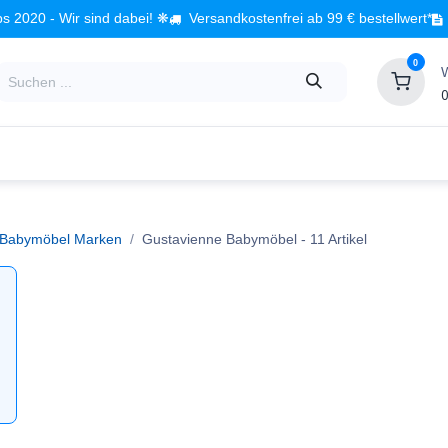
s 2020 - Wir sind dabei! ❋
Versandkostenfrei ab 99 € bestellwert*
0
0
Babyzimmer
Spielzeug
Kindermöbel
Fach
Babymöbel Marken
Gustavienne Babymöbel
- 11 Artikel