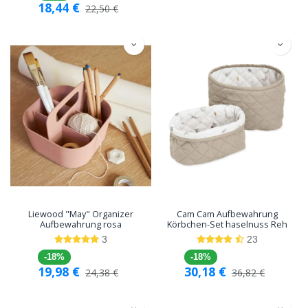
18,44
€
22,50
€
Liewood "May" Organizer
Cam Cam Aufbewahrung
Aufbewahrung rosa
Körbchen-Set haselnuss Reh
3
23
-18%
-18%
19,98
€
30,18
€
24,38
€
36,82
€