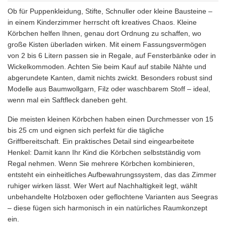
Ob für Puppenkleidung, Stifte, Schnuller oder kleine Bausteine –
in einem Kinderzimmer herrscht oft kreatives Chaos. Kleine
Körbchen helfen Ihnen, genau dort Ordnung zu schaffen, wo
große Kisten überladen wirken. Mit einem Fassungsvermögen
von 2 bis 6 Litern passen sie in Regale, auf Fensterbänke oder in
Wickelkommoden. Achten Sie beim Kauf auf stabile Nähte und
abgerundete Kanten, damit nichts zwickt. Besonders robust sind
Modelle aus Baumwollgarn, Filz oder waschbarem Stoff – ideal,
wenn mal ein Saftfleck daneben geht.
Die meisten kleinen Körbchen haben einen Durchmesser von 15
bis 25 cm und eignen sich perfekt für die tägliche
Griffbereitschaft. Ein praktisches Detail sind eingearbeitete
Henkel: Damit kann Ihr Kind die Körbchen selbstständig vom
Regal nehmen. Wenn Sie mehrere Körbchen kombinieren,
entsteht ein einheitliches Aufbewahrungssystem, das das Zimmer
ruhiger wirken lässt. Wer Wert auf Nachhaltigkeit legt, wählt
unbehandelte Holzboxen oder geflochtene Varianten aus Seegras
– diese fügen sich harmonisch in ein natürliches Raumkonzept
ein.