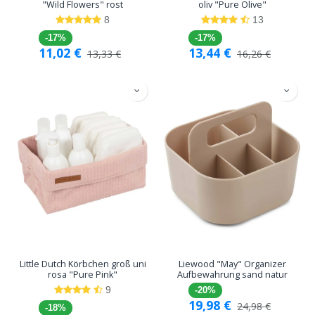
"Wild Flowers" rost
oliv "Pure Olive"
8
13
-17%
-17%
11,02
€
13,44
€
13,33
€
16,26
€
Little Dutch Körbchen groß uni
Liewood "May" Organizer
rosa "Pure Pink"
Aufbewahrung sand natur
9
-20%
19,98
€
24,98
€
-18%