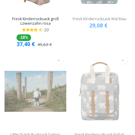
Fresk Kinderrucksack groß
Fresk Kinderrucksack Wal blau
Löwenzahn rosa
29,08
€
10
-18%
37,40
€
45,63
€
Little Dutch Rucksack Sailors
Fresk Kinderrucksack Eisbär