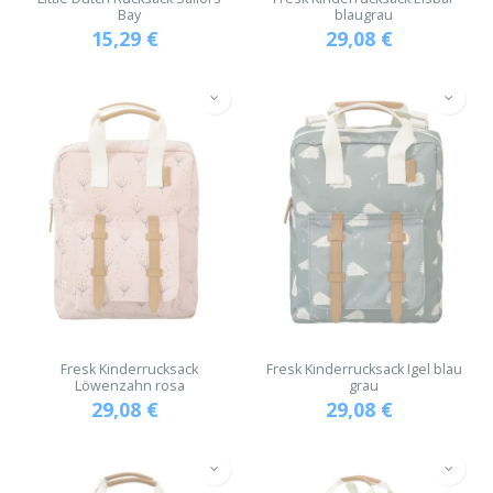
Bay
blaugrau
15,29
€
29,08
€
Fresk Kinderrucksack
Fresk Kinderrucksack Igel blau
Löwenzahn rosa
grau
29,08
€
29,08
€