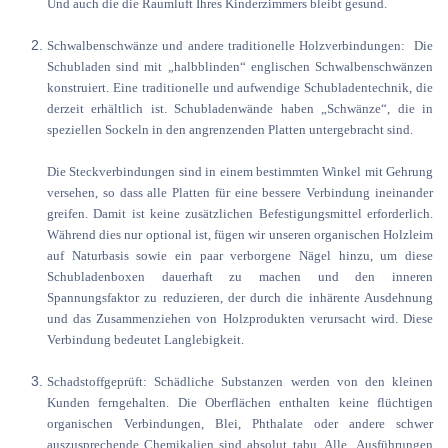
Und auch die die Raumluft Ihres Kinderzimmers bleibt gesund.
Schwalbenschwänze und andere traditionelle Holzverbindungen: Die
Schubladen sind mit „halbblinden“ englischen Schwalbenschwänzen
konstruiert. Eine traditionelle und aufwendige Schubladentechnik, die
derzeit erhältlich ist. Schubladenwände haben „Schwänze“, die in
speziellen Sockeln in den angrenzenden Platten untergebracht sind.
Die Steckverbindungen sind in einem bestimmten Winkel mit Gehrung
versehen, so dass alle Platten für eine bessere Verbindung ineinander
greifen. Damit ist keine zusätzlichen Befestigungsmittel erforderlich.
Während dies nur optional ist, fügen wir unseren organischen Holzleim
auf Naturbasis sowie ein paar verborgene Nägel hinzu, um diese
Schubladenboxen dauerhaft zu machen und den inneren
Spannungsfaktor zu reduzieren, der durch die inhärente Ausdehnung
und das Zusammenziehen von Holzprodukten verursacht wird. Diese
Verbindung bedeutet Langlebigkeit.
Schadstoffgeprüft: Schädliche Substanzen werden von den kleinen
Kunden ferngehalten. Die Oberflächen enthalten keine flüchtigen
organischen Verbindungen, Blei, Phthalate oder andere schwer
auszusprechende Chemikalien sind absolut tabu. Alle Ausführungen