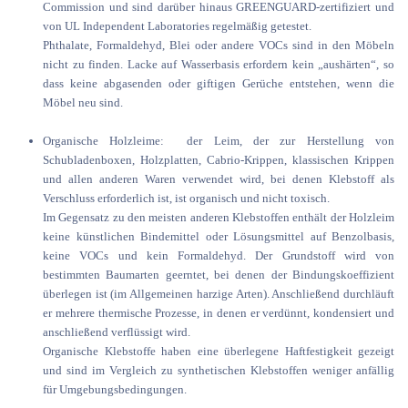
Commission und sind darüber hinaus GREENGUARD-zertifiziert und
von UL Independent Laboratories regelmäßig getestet.
Phthalate, Formaldehyd, Blei oder andere VOCs sind in den Möbeln
nicht zu finden. Lacke auf Wasserbasis erfordern kein „aushärten“, so
dass keine abgasenden oder giftigen Gerüche entstehen, wenn die
Möbel neu sind.
Organische Holzleime: der Leim, der zur Herstellung von
Schubladenboxen, Holzplatten, Cabrio-Krippen, klassischen Krippen
und allen anderen Waren verwendet wird, bei denen Klebstoff als
Verschluss erforderlich ist, ist organisch und nicht toxisch.
Im Gegensatz zu den meisten anderen Klebstoffen enthält der Holzleim
keine künstlichen Bindemittel oder Lösungsmittel auf Benzolbasis,
keine VOCs und kein Formaldehyd. Der Grundstoff wird von
bestimmten Baumarten geerntet, bei denen der Bindungskoeffizient
überlegen ist (im Allgemeinen harzige Arten). Anschließend durchläuft
er mehrere thermische Prozesse, in denen er verdünnt, kondensiert und
anschließend verflüssigt wird.
Organische Klebstoffe haben eine überlegene Haftfestigkeit gezeigt
und sind im Vergleich zu synthetischen Klebstoffen weniger anfällig
für Umgebungsbedingungen.