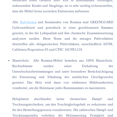
Menschen einen Großteil ihrer Zeit in Innenräumen verbringen,
insbesondere Kinder und Säuglinge, ist es sehr wichtig sicherzustellen,
dass die Möbel keine toxischen Emissionen aufweisen.
Alle
Babybetten
und Kommoden von Romina sind GREENGUARD
Gold-zertifiziert und periodisch in einer geschlossenen Kammer
getestet, in der die Luftqualität und ihre chemische Zusammensetzung
analysiert werden. Diese Norm und ihr strenges Prüfverfahren
übertreffen alle obligatorischen Prüfverfahren, einschließlich ASTM,
California Proposition 65 und CPSC 16CFR1219.
Massivholz: Alle Romina-Möbel bestehen aus 100% Massivholz.
Buchenbäume werden unter Einhaltung der
Umweltschutzbestimmungen und unter besonderer Berücksichtigung
der Erneuerung und Erhaltung des natürlichen Gleichgewichts
geerntet. Das Holz wird dann von erfahrenen Mühlenarbeitern
verarbeitet, um die Holzmasse jedes Baumstammes zu maximieren.
Holzplatten durchlaufen keine chemischen Dampf- und
Trocknungstechniken, um den Feuchtigkeitsgehalt zu reduzieren und
für den Herstellungsprozess vorzubereiten. Die zahlreichen Dampf- und
Trocknungsstufen verleihen der Holzmaserung Festigkeit und