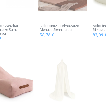
oz Zanzibar
Nobodinoz Spielmatratze
Nobodino
tratze Samt
Monaco Sienna braun
Sitzkiss
grau
58,78
€
83,99
€