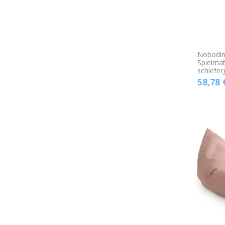
Nobodin
Spielma
schiefer
58,78