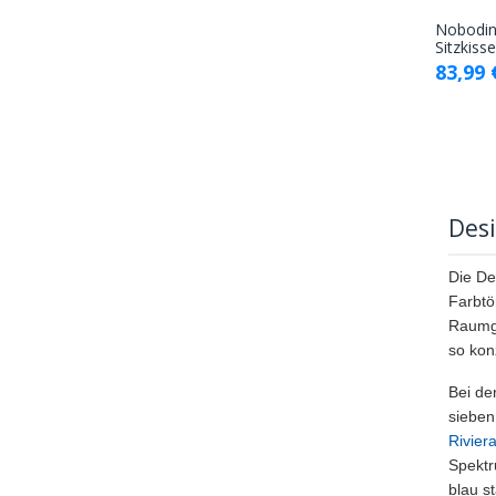
Nobodino
Sitzkiss
83,99
Desi
Die De
Farbtö
Raumge
so kon
Bei de
sieben
Rivier
Spektr
blau s