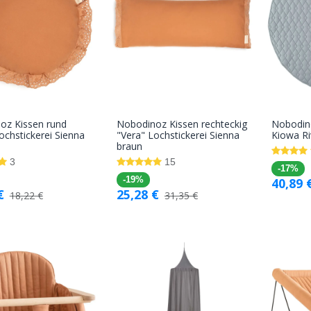
oz Kissen rund
Nobodinoz Kissen rechteckig
Nobodino
In den
In den
ochstickerei Sienna
"Vera" Lochstickerei Sienna
Kiowa Ri
braun
Warenkorb
Warenkorb
3
15
-17%
-19%
40,89
€
25,28
€
18,22
€
31,35
€