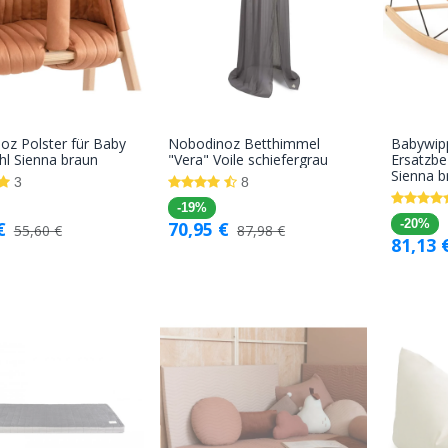
oz Polster für Baby
Nobodinoz Betthimmel
Babywip
In den
In den
hl Sienna braun
"Vera" Voile schiefergrau
Ersatzbe
Sienna b
Warenkorb
Warenkorb
3
8
-19%
€
70,95
€
-20%
55,60
€
87,98
€
81,13