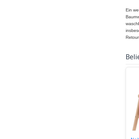
Ein wei
Baumwo
waschb
insbes
Retour
Beli