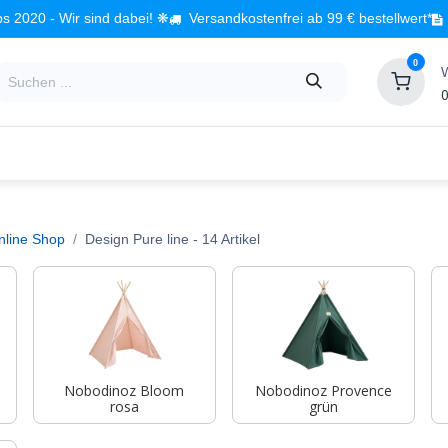
s 2020 - Wir sind dabei! ❋
Versandkostenfrei ab 99 € bestellwert*
0
0
Babyzimmer
Spielzeug
Kindermöbel
Fach
nline Shop
Design Pure line
- 14 Artikel
Nobodinoz Bloom
Nobodinoz Provence
rosa
grün