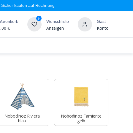
Sicher kaufen auf Rechnung
0
Warenkorb
Wunschliste
Gast
,00
€
Anzeigen
Konto
geschäft
Markenshops
Wandgestaltung
%SALE
Nobodinoz Riviera
Nobodinoz Farniente
blau
gelb