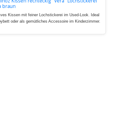
noz Kissen rechteckig "Vera" Lochstickerei
a braun
ives Kissen mit feiner Lochstickerei im Used-Look. Ideal
bybett oder als gemütliches Accessoire im Kinderzimmer.