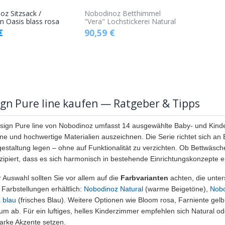
z Sitzsack /
Nobodinoz Betthimmel
In den
en Oasis blass rosa
"Vera" Lochstickerei Natural
€
90,59
€
Warenkorb
gn Pure line kaufen — Ratgeber & Tipps
sign Pure line von Nobodinoz umfasst 14 ausgewählte Baby- und Kinderar
ne und hochwertige Materialien auszeichnen. Die Serie richtet sich an E
staltung legen – ohne auf Funktionalität zu verzichten. Ob Bettwäsche,
zipiert, dass es sich harmonisch in bestehende Einrichtungskonzepte ei
r Auswahl sollten Sie vor allem auf die
Farbvarianten
achten, die unter
 Farbstellungen erhältlich:
Nobodinoz Natural
(warme Beigetöne),
Nobo
a blau
(frisches Blau). Weitere Optionen wie Bloom rosa, Farniente gel
um ab. Für ein luftiges, helles Kinderzimmer empfehlen sich Natural o
tarke Akzente setzen.