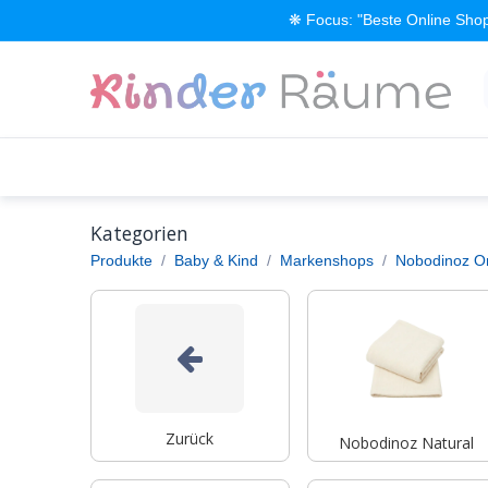
Zum Inhalt springen
❋ Focus: "Beste Online Shop
Alle Produkte
Kinderzimmer einrichten
Kategorien
Produkte
Baby & Kind
Markenshops
Nobodinoz O
Zurück
Nobodinoz Natural