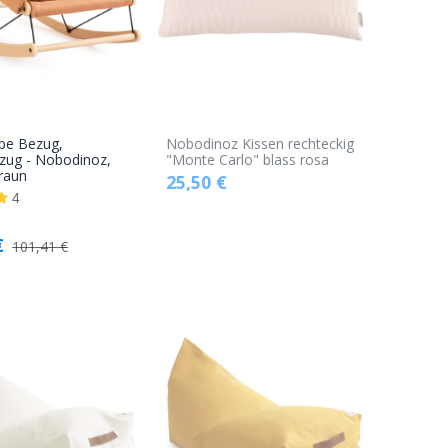
pe Bezug,
Nobodinoz Kissen rechteckig
In den
zug - Nobodinoz,
"Monte Carlo" blass rosa
raun
25,50
€
Warenkorb
4
€
101,41
€