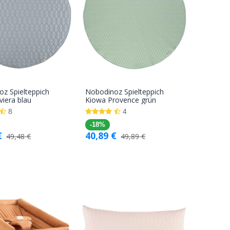
z Spielteppich
Nobodinoz Spielteppich
In den
In den
viera blau
Kiowa Provence grün
Warenkorb
Warenkorb
8
4
-18%
€
40,89
€
49,48
€
49,89
€