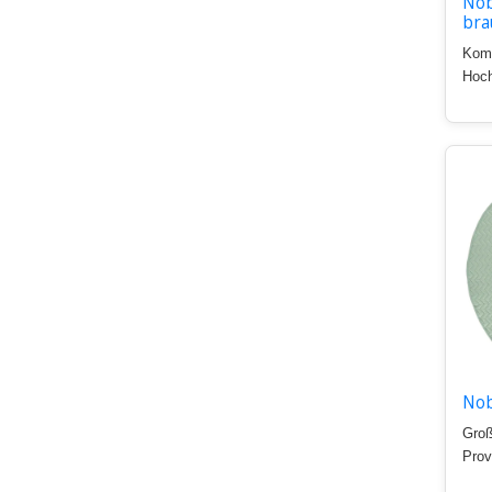
Nob
bra
Komf
Hoch
Nob
Groß
Prov