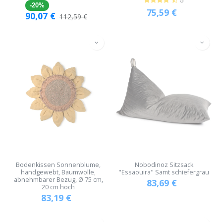
-20%
75,59
€
90,07
€
112,59
€
Bodenkissen Sonnenblume,
Nobodinoz Sitzsack
handgewebt, Baumwolle,
"Essaouira" Samt schiefergrau
abnehmbarer Bezug, Ø 75 cm,
83,69
€
20 cm hoch
83,19
€