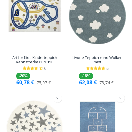
Art for Kids Kinderteppich
Livone Teppich rund Wolken
Rennstrecke 80 x 150
mint
6
5
-20%
-18%
60,78
€
62,08
€
75,97
€
75,74
€