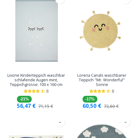
Livone Kinderteppich waschbar
Lorena Canals waschbarer
schlafende Augen mint,
Teppich "Mr. Wonderful"
Teppichgrösse: 100 x 160 cm
Sonne
8
8
-21%
-17%
56,47
€
60,50
€
71,15
€
72,60
€