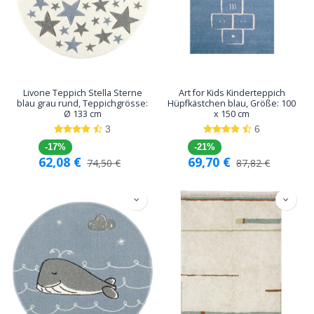
Livone Teppich Stella Sterne
Art for Kids Kinderteppich
blau grau rund, Teppichgrösse:
Hüpfkästchen blau, Größe: 100
Ø 133 cm
x 150 cm
3
6
-17%
-21%
62,08
€
69,70
€
74,50
€
87,82
€