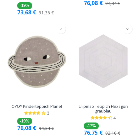
76,08
€
94,34
€
-19%
73,68
€
91,36
€
OYOY Kinderteppich Planet
Lilipinso Teppich Hexagon
graublau
3
4
-19%
-17%
76,08
€
94,34
€
76,75
€
92,10
€