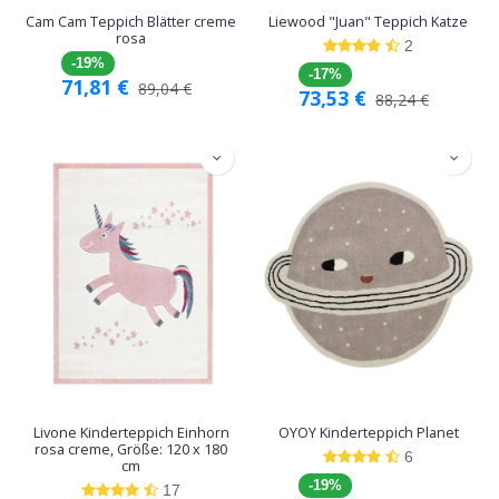
Cam Cam Teppich Blätter creme
Liewood "Juan" Teppich Katze
rosa
2
-19%
-17%
71,81
€
89,04
€
73,53
€
88,24
€
Livone Kinderteppich Einhorn
OYOY Kinderteppich Planet
rosa creme, Größe: 120 x 180
6
cm
-19%
17