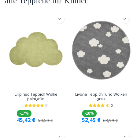
alle Teppiche für Kinder
Lilipinso Teppich Wolke
Livone Teppich rund Wolken
palmgrün
grau
2
3
-17%
-18%
45,42
€
52,45
€
54,50
€
63,99
€