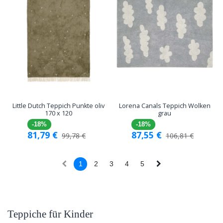
Little Dutch Teppich Punkte oliv
Lorena Canals Teppich Wolken
170 x 120
grau
-18%
-18%
81,79
€
87,55
€
99,78
€
106,81
€
1
2
3
4
5
Teppiche für Kinder