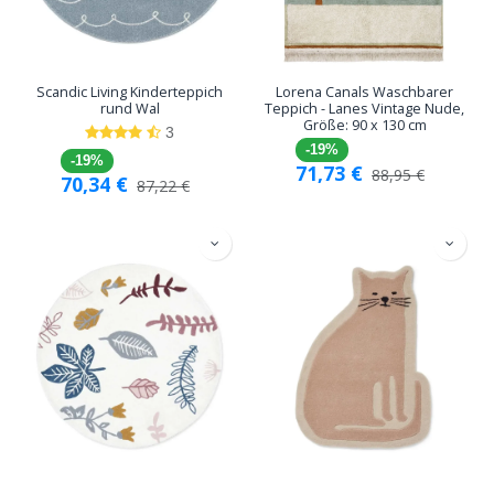
Scandic Living Kinderteppich
Lorena Canals Waschbarer
rund Wal
Teppich - Lanes Vintage Nude,
Größe: 90 x 130 cm
3
-19%
-19%
71,73
€
88,95
€
70,34
€
87,22
€