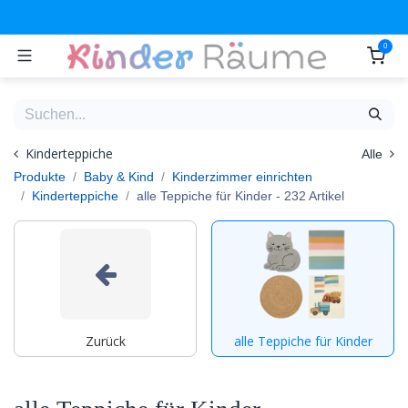
Zum Inhalt springen
0
Kinderteppiche
Alle
Produkte
Baby & Kind
Kinderzimmer einrichten
Kinderteppiche
alle Teppiche für Kinder
- 232 Artikel
Zurück
alle Teppiche für Kinder