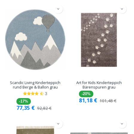
Scandic Living Kinderteppich
Art for Kids Kinderteppich
rund Berge & Ballon grau
Bärenspuren grau
3
-20%
81,18
€
101,48
€
-17%
77,35
€
92,82
€