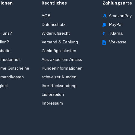
tionen
Rechtliches
Zahlungsarte
AGB
AmazonPay
Datenschutz
PayPal
i uns?
Widerrufsrecht
Klarna
llen?
Versand & Zahlung
Vorkasse
batte
Zahlmöglichkeiten
riedenheit
Aus aktuellem Anlass
ume Gutscheine
Kundeninformationen
ersandkosten
schweizer Kunden
gkeit
Ihre Rücksendung
Lieferzeiten
Impressum