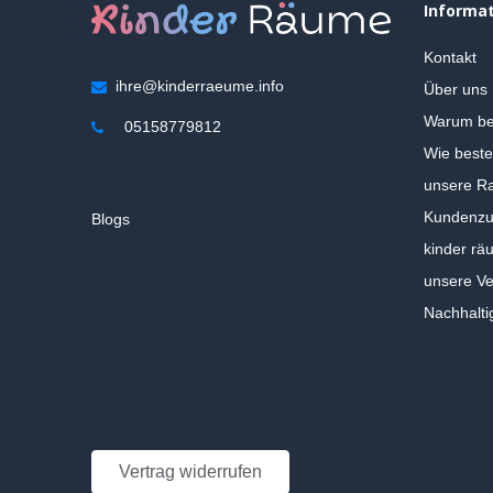
Informa
Kontakt
ihre@kinderraeume.info
Über uns
Warum be
05158779812
Wie beste
unsere Ra
Kundenzuf
Blogs
kinder rä
unsere V
Nachhalti
Vertrag widerrufen