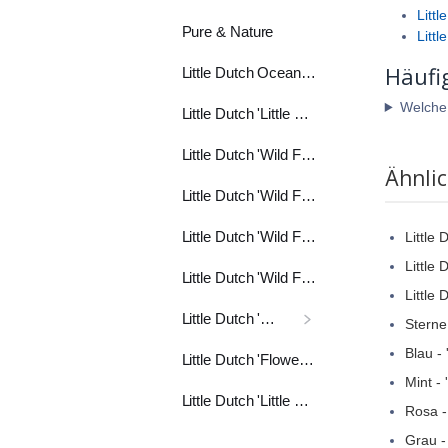
Littl
Pure & Nature
Littl
Häufi
Little Dutch Ocean weiss
Welche A
Little Dutch 'Little Goose'
Little Dutch 'Wild Flowers' oliv
Ähnli
Little Dutch 'Wild Flowers' ocker
Little Dutch 'Wild Flowers' rost
Little 
Little 
Little Dutch 'Wild Flowers' rosa
Little 
Little Dutch 'Sailors Bay'
Sterne
Blau - 
Little Dutch 'Flowers & Butterflies'
Mint - 
Little Dutch 'Little Pink Flowers'
Rosa -
Grau -