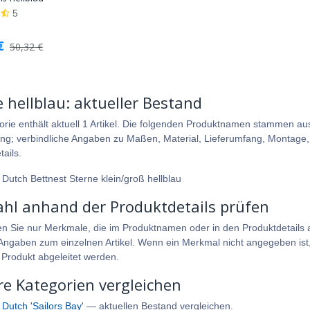
Warenkorb
5
€
50,32
€
 hellblau: aktueller Bestand
orie enthält aktuell 1 Artikel. Die folgenden Produktnamen stammen a
ung; verbindliche Angaben zu Maßen, Material, Lieferumfang, Montage, P
ails.
e Dutch Bettnest Sterne klein/groß hellblau
hl anhand der Produktdetails prüfen
en Sie nur Merkmale, die im Produktnamen oder in den Produktdetails a
ngaben zum einzelnen Artikel. Wenn ein Merkmal nicht angegeben ist, 
 Produkt abgeleitet werden.
re Kategorien vergleichen
e Dutch 'Sailors Bay'
— aktuellen Bestand vergleichen.