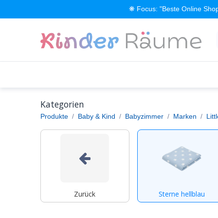
Zum Inhalt springen
❋ Focus: "Beste Online Shop
Alle Produkte
Kinderzimmer einrichten
Kategorien
Produkte
Baby & Kind
Babyzimmer
Marken
Lit
Zurück
Sterne hellblau