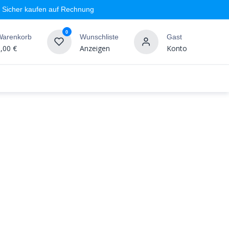
Sicher kaufen auf Rechnung
0
Warenkorb
Wunschliste
Gast
,00
€
Anzeigen
Konto
geschäft
Markenshops
Wandgestaltung
%SALE