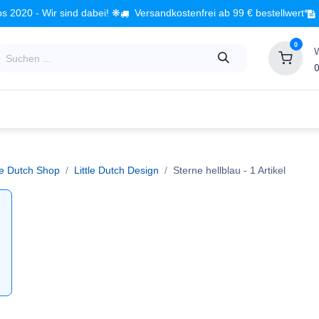
s 2020 - Wir sind dabei! ❋
Versandkostenfrei ab 99 € bestellwert*
0
0
Babyzimmer
Spielzeug
Kindermöbel
Fach
tle Dutch Shop
Little Dutch Design
Sterne hellblau
- 1 Artikel