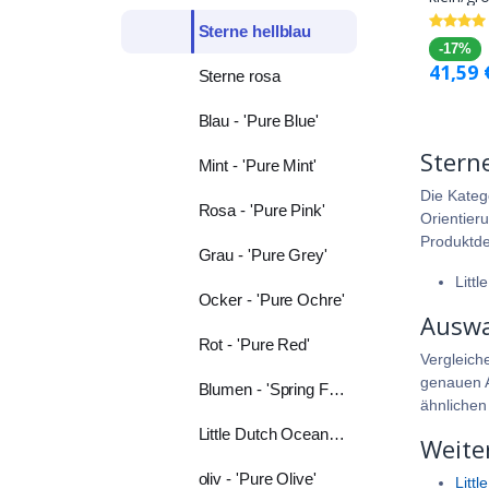
Sterne hellblau
-17%
41,59
Sterne rosa
Blau - 'Pure Blue'
Sterne
Mint - 'Pure Mint'
Die Kateg
Rosa - 'Pure Pink'
Orientier
Produktdet
Grau - 'Pure Grey'
Littl
Ocker - 'Pure Ochre'
Auswa
Rot - 'Pure Red'
Vergleich
genauen A
Blumen - 'Spring Flowers'
ähnlichen
Little Dutch Ocean blau
Weite
oliv - 'Pure Olive'
Littl