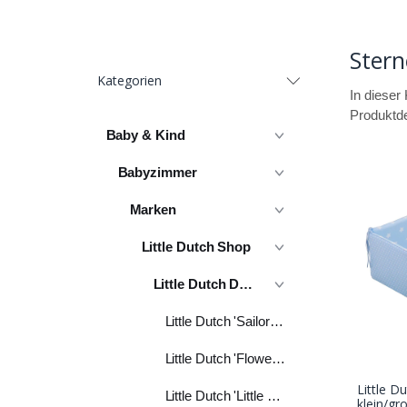
Stern
Kategorien
In dieser 
Produktde
Baby & Kind
Babyzimmer
Marken
Little Dutch Shop
Little Dutch Design
Little Dutch 'Sailors Bay'
Little Dutch 'Flowers & Butterflies'
Little D
Little Dutch 'Little Pink Flowers'
klein/gr