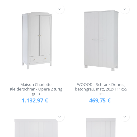
Maison Charlotte
WOOOD - Schrank Dennis,
Kleiderschrank Opera 2 türig
betongrau, matt, 202x111x55
grau
cm
1.132,97
€
469,75
€