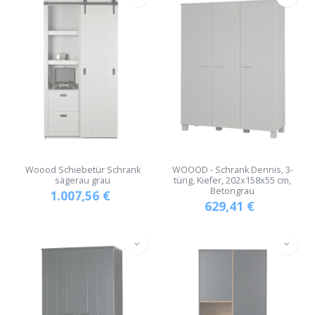
Woood Schiebetür Schrank
WOOOD - Schrank Dennis, 3-
sägerau grau
türig, Kiefer, 202x158x55 cm,
Betongrau
1.007,56
€
629,41
€