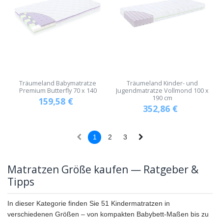
Träumeland Babymatratze
Träumeland Kinder- und
Premium Butterfly 70 x 140
Jugendmatratze Vollmond 100 x
190 cm
159,58
€
352,86
€
1
2
3
Matratzen Größe kaufen — Ratgeber &
Tipps
In dieser Kategorie finden Sie 51 Kindermatratzen in
verschiedenen Größen – von kompakten Babybett-Maßen bis zu