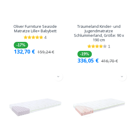
Oliver Furniture Seaside
Träumeland Kinder- und
Matratze Lille+ Babybett
Jugendmatratze
Schlummerland, Größe: 90 x
4
190 cm
-17%
1
132,70
€
159,24
€
-19%
336,05
€
416,70
€