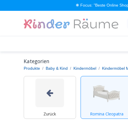
Zum Inhalt springen
❋ Focus: "Beste Online Shop
Alle Produkte
Kinderzimmer einrichten
Kategorien
Produkte
Baby & Kind
Kindermöbel
Kindermöbel 
Zurück
Romina Cleopatra