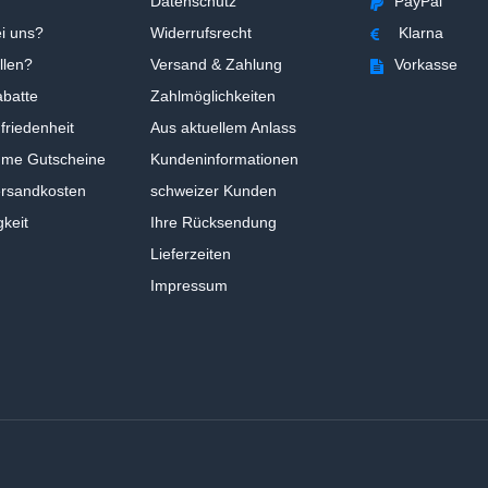
Datenschutz
PayPal
i uns?
Widerrufsrecht
Klarna
llen?
Versand & Zahlung
Vorkasse
batte
Zahlmöglichkeiten
riedenheit
Aus aktuellem Anlass
ume Gutscheine
Kundeninformationen
ersandkosten
schweizer Kunden
gkeit
Ihre Rücksendung
Lieferzeiten
Impressum