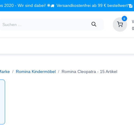
s 2020 - Wir sind dabei! ❋
Versandkostenfrei ab 99 € bestellwert*
0
0
Babyzimmer
Spielzeug
Kindermöbel
Fach
Marke
Romina Kindermöbel
Romina Cleopatra
- 15 Artikel