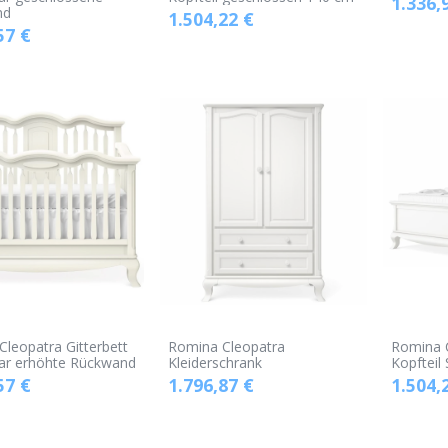
1.336,
nd
1.504,22
€
57
€
leopatra Gitterbett
Romina Cleopatra
Romina C
r erhöhte Rückwand
Kleiderschrank
Kopfteil
57
€
1.796,87
€
1.504,