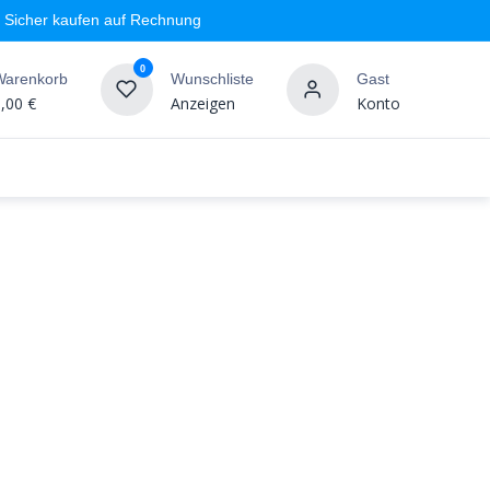
Sicher kaufen auf Rechnung
0
Warenkorb
Wunschliste
Gast
,00
€
Anzeigen
Konto
geschäft
Markenshops
Wandgestaltung
%SALE