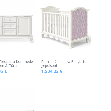
Cleopatra Kommode
Romina Cleopatra Babybett
den & Türen
gepolstert
05
€
1.504,22
€