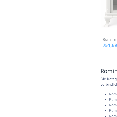
Romina 
751,69
Romin
Die Kateg
verbindli
Romi
Romi
Romi
Romi
Romi