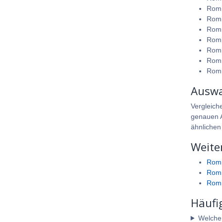
Romi
Romi
Romi
Romi
Romi
Romi
Romi
Auswa
Vergleich
genauen A
ähnlichen
Weite
Romi
Romi
Romi
Häufi
Welche A