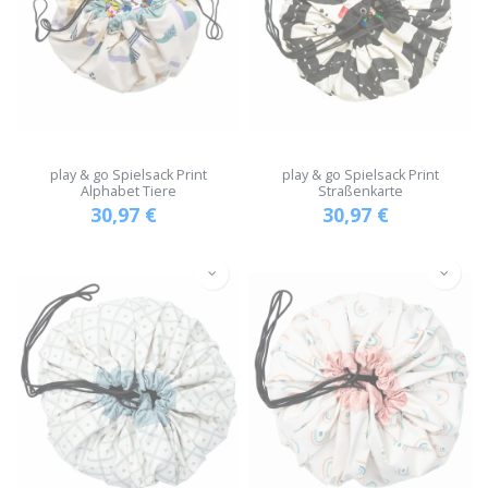
play & go Spielsack Print
play & go Spielsack Print
Alphabet Tiere
Straßenkarte
30,97
€
30,97
€