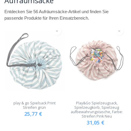
Aufräumsäcke
Entdecken Sie 56 Aufräumsäcke-Artikel und finden Sie
passende Produkte für Ihren Einsatzbereich.
play & go Spielsack Print
Play&Go Spielzeugsack,
Streifen grün
Spielzeugkorb, Spielzeug
aufbewahrungstasche, Farbe:
25,77
€
Streifen Pink Neu
31,05
€