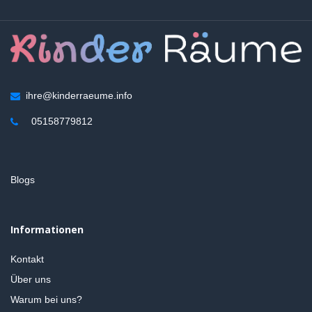
ihre@kinderraeume.info
05158779812
Blogs
Informationen
Kontakt
Über uns
Warum bei uns?