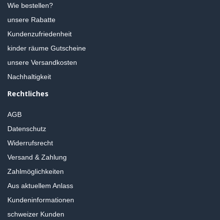
Wie bestellen?
unsere Rabatte
Kundenzufriedenheit
kinder räume Gutscheine
unsere Versandkosten
Nachhaltigkeit
Rechtliches
AGB
Datenschutz
Widerrufsrecht
Versand & Zahlung
Zahlmöglichkeiten
Aus aktuellem Anlass
Kundeninformationen
schweizer Kunden