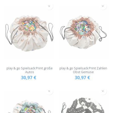
play & go Spielsack Print große
play & go Spielsack Print Zahlen
Autos
Obst Gemüse
30,97
€
30,97
€