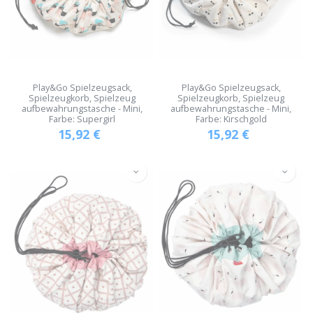
Play&Go Spielzeugsack,
Play&Go Spielzeugsack,
Spielzeugkorb, Spielzeug
Spielzeugkorb, Spielzeug
aufbewahrungstasche - Mini,
aufbewahrungstasche - Mini,
Farbe: Supergirl
Farbe: Kirschgold
15,92
€
15,92
€