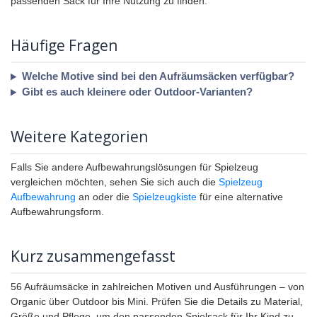
passenden Sack für Ihre Nutzung zu finden.
Häufige Fragen
Welche Motive sind bei den Aufräumsäcken verfügbar?
Gibt es auch kleinere oder Outdoor-Varianten?
Weitere Kategorien
Falls Sie andere Aufbewahrungslösungen für Spielzeug
vergleichen möchten, sehen Sie sich auch die
Spielzeug
Aufbewahrung
an oder die
Spielzeugkiste
für eine alternative
Aufbewahrungsform.
Kurz zusammengefasst
56 Aufräumsäcke in zahlreichen Motiven und Ausführungen – von
Organic über Outdoor bis Mini. Prüfen Sie die Details zu Material,
Größe und Pflege, um den passenden Spielsack für Ihr Kind zu