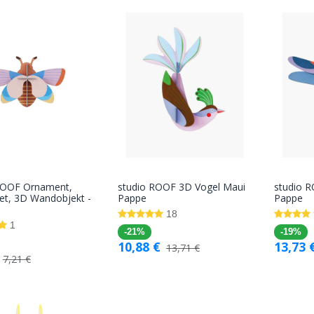
ROOF Ornament,
studio ROOF 3D Vogel Maui
studio R
In den
In den
et, 3D Wandobjekt -
Pappe
Pappe
Warenkorb
Warenkorb
18
1
-21%
-19%
10,88
€
13,73
13,71
€
7,21
€