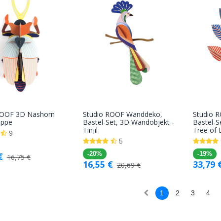
ROOF 3D Nashorn
Studio ROOF Wanddeko,
Studio 
In den
In den
appe
Bastel-Set, 3D Wandobjekt -
Bastel-S
Tinjil
Tree of L
Warenkorb
Warenkorb
9
5
€
-20%
-19%
16,75
€
16,55
€
33,79
20,69
€
1
2
3
4