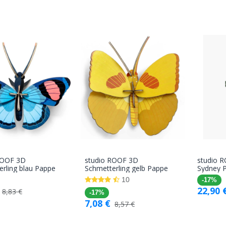
ROOF 3D
studio ROOF 3D
studio 
In den
In den
rling blau Pappe
Schmetterling gelb Pappe
Sydney 
Warenkorb
Warenkorb
10
-17%
22,90
8,83
€
-17%
7,08
€
8,57
€