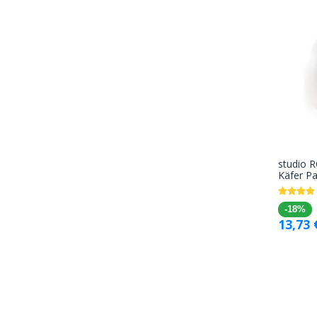
studio 
Käfer P
-18%
13,73