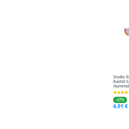
Studio 
Bastel-S
Hummel
-17%
6,01
€