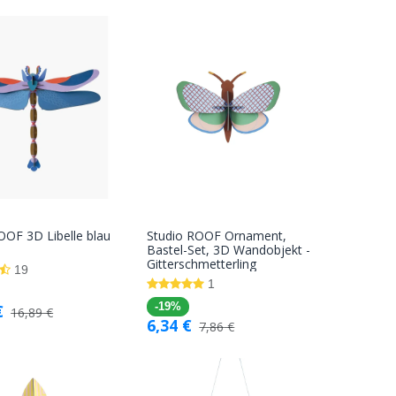
OOF 3D Libelle blau
Studio ROOF Ornament,
In den
In den
Bastel-Set, 3D Wandobjekt -
Gitterschmetterling
Warenkorb
Warenkorb
19
1
€
-19%
16,89
€
6,34
€
7,86
€