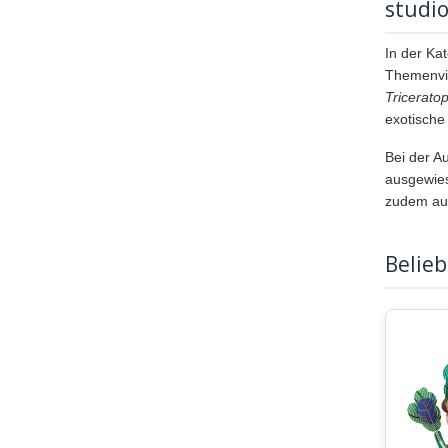
studi
In der Ka
Themenvie
Tricerato
exotische
Bei der A
ausgewies
zudem auf
Belie