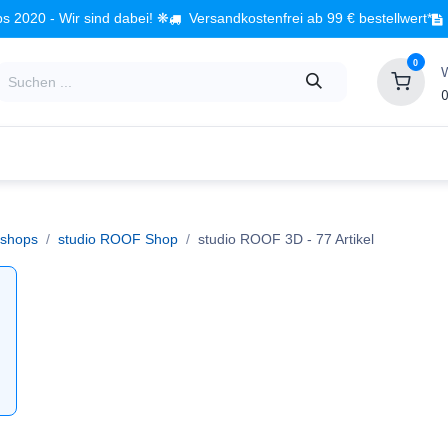
s 2020 - Wir sind dabei! ❋
Versandkostenfrei ab 99 € bestellwert*
0
0
Babyzimmer
Spielzeug
Kindermöbel
Fach
shops
studio ROOF Shop
studio ROOF 3D
- 77 Artikel