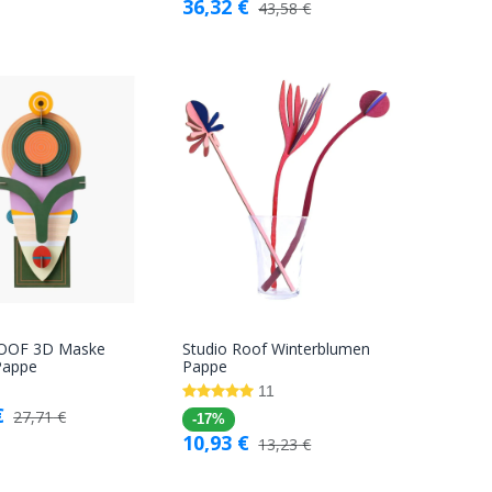
36,32
€
43,58
€
ROOF 3D Maske
Studio Roof Winterblumen
In den
In den
Pappe
Pappe
Warenkorb
Warenkorb
11
€
27,71
€
-17%
10,93
€
13,23
€