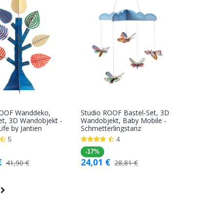
ROOF Wanddeko,
Studio ROOF Bastel-Set, 3D
In den
In den
et, 3D Wandobjekt -
Wandobjekt, Baby Mobile -
ife by Jantien
Schmetterlingstanz
Warenkorb
Warenkorb
5
4
-17%
€
24,01
€
41,90
€
28,81
€