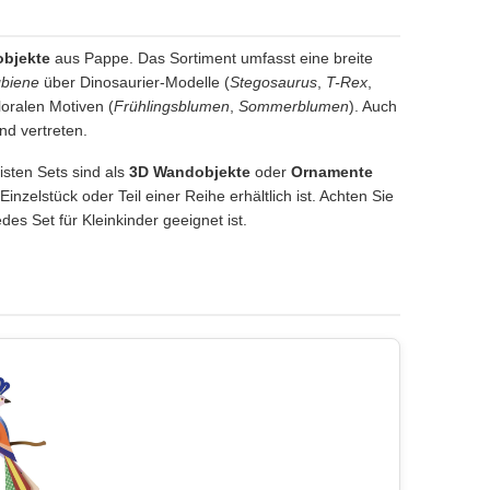
objekte
aus Pappe. Das Sortiment umfasst eine breite
biene
über Dinosaurier-Modelle (
Stegosaurus
,
T-Rex
,
loralen Motiven (
Frühlingsblumen
,
Sommerblumen
). Auch
nd vertreten.
isten Sets sind als
3D Wandobjekte
oder
Ornamente
zelstück oder Teil einer Reihe erhältlich ist. Achten Sie
s Set für Kleinkinder geeignet ist.