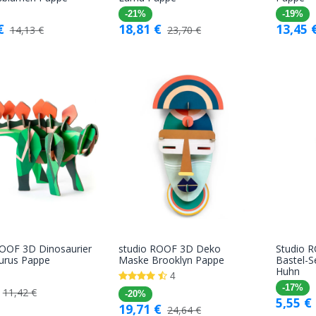
Warenkorb
Warenkorb
-21%
-19%
€
18,81
€
13,45
14,13
€
23,70
€
ROOF 3D Dinosaurier
studio ROOF 3D Deko
Studio 
In den
In den
urus Pappe
Maske Brooklyn Pappe
Bastel-S
Huhn
Warenkorb
Warenkorb
4
-17%
11,42
€
-20%
5,55
€
19,71
€
24,64
€