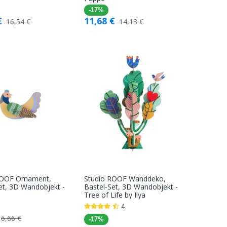
Warenkorb
Warenkorb
-17%
€
11,68
€
16,54
€
14,13
€
ROOF Ornament,
Studio ROOF Wanddeko,
In den
In den
et, 3D Wandobjekt -
Bastel-Set, 3D Wandobjekt -
Tree of Life by Ilya
Warenkorb
Warenkorb
4
6,66
€
-17%