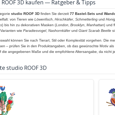
o ROOF 3D kaufen — Ratgeber & Tipps
tegorie
studio ROOF 3D
finden Sie derzeit
77 Bastel-Sets und Wand
lfalt: von Tieren wie
Löwenfisch
,
Hirschkäfer
,
Schmetterling
und
Honig
ps
) bis hin zu dekorativen Masken (
London
,
Brooklyn
,
Manhattan
) und f
 Varianten wie
Paradiesvogel
,
Nashornkäfer
und
Giant Scarab Beetle
si
uswahl können Sie nach Tierart, Stil oder Komplexität vorgehen. Die me
en – prüfen Sie in den Produktangaben, ob das gewünschte Motiv als Ein
 die angegebenen Maße und die empfohlene Altersangabe, da nicht jede
bte studio ROOF 3D