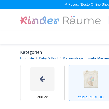
Zum Inhalt springen
❋ Focus: "Beste Online Shop
Alle Produkte
Kinderzimmer einrichten
Kategorien
Produkte
Baby & Kind
Markenshops
mehr Marken
Zurück
studio ROOF 3D