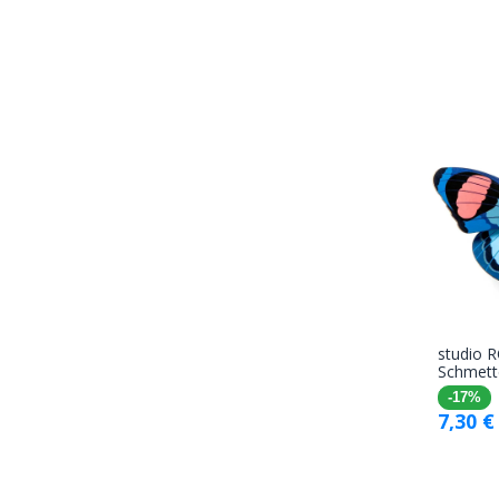
studio 
Schmette
-17%
7,30
€