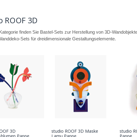
io ROOF 3D
 Kategorie finden Sie Bastel-Sets zur Herstellung von 3D-Wandobjekt
Wanddeko-Sets für dreidimensionale Gestaltungselemente.
ROOF 3D
studio ROOF 3D Maske
studio R
In den
In den
gsblumen Pappe
Lamu Pappe
Pappe