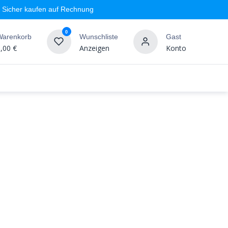
Sicher kaufen auf Rechnung
0
Warenkorb
Wunschliste
Gast
,00
€
Anzeigen
Konto
geschäft
Markenshops
Wandgestaltung
%SALE