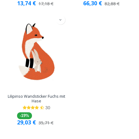
13,74
€
66,30
€
17,18
€
82,88
€
Lilipinso Wandsticker Fuchs mit
Hase
30
-19%
29,03
€
35,71
€