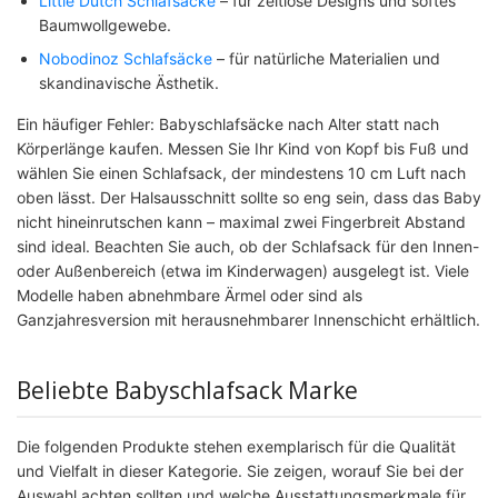
Little Dutch Schlafsäcke
– für zeitlose Designs und softes
Baumwollgewebe.
Nobodinoz Schlafsäcke
– für natürliche Materialien und
skandinavische Ästhetik.
Ein häufiger Fehler: Babyschlafsäcke nach Alter statt nach
Körperlänge kaufen. Messen Sie Ihr Kind von Kopf bis Fuß und
wählen Sie einen Schlafsack, der mindestens 10 cm Luft nach
oben lässt. Der Halsausschnitt sollte so eng sein, dass das Baby
nicht hineinrutschen kann – maximal zwei Fingerbreit Abstand
sind ideal. Beachten Sie auch, ob der Schlafsack für den Innen-
oder Außenbereich (etwa im Kinderwagen) ausgelegt ist. Viele
Modelle haben abnehmbare Ärmel oder sind als
Ganzjahresversion mit herausnehmbarer Innenschicht erhältlich.
Beliebte Babyschlafsack Marke
Die folgenden Produkte stehen exemplarisch für die Qualität
und Vielfalt in dieser Kategorie. Sie zeigen, worauf Sie bei der
Auswahl achten sollten und welche Ausstattungsmerkmale für