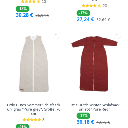
13
20
-18%
-17%
30,28
€
36,94
€
27,24
€
32,69
€
Little Dutch Sommer Schlafsack
Little Dutch Winter Schlafsack
uni grau "Pure grey", Größe: 70
uni rot "Pure Red"
cm
-17%
3
36,18
€
43,78
€
-21%