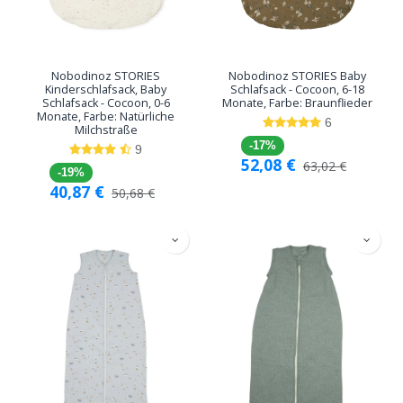
Nobodinoz STORIES
Nobodinoz STORIES Baby
Kinderschlafsack, Baby
Schlafsack - Cocoon, 6-18
Schlafsack - Cocoon, 0-6
Monate, Farbe: Braunflieder
Monate, Farbe: Natürliche
6
Milchstraße
-17%
9
52,08
€
63,02
€
-19%
40,87
€
50,68
€