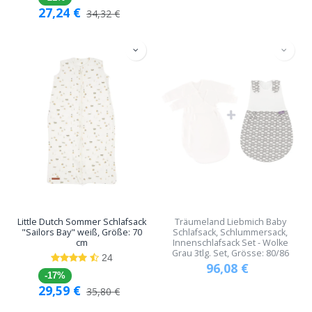
27,24
€
34,32
€
Little Dutch Sommer Schlafsack
Träumeland Liebmich Baby
"Sailors Bay" weiß, Größe: 70
Schlafsack, Schlummersack,
cm
Innenschlafsack Set - Wolke
Grau 3tlg. Set, Grösse: 80/86
24
96,08
€
-17%
29,59
€
35,80
€