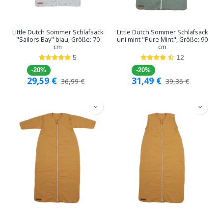
Little Dutch Sommer Schlafsack
Little Dutch Sommer Schlafsack
"Sailors Bay" blau, Größe: 70
uni mint "Pure Mint", Größe: 90
cm
cm
5
12
-20%
-20%
29,59
€
31,49
€
36,99
€
39,36
€