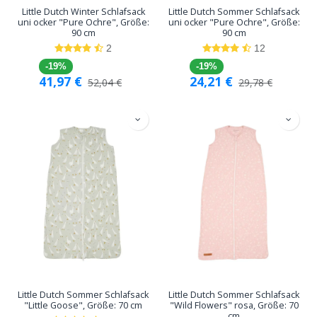
Little Dutch Winter Schlafsack
Little Dutch Sommer Schlafsack
uni ocker "Pure Ochre", Größe:
uni ocker "Pure Ochre", Größe:
90 cm
90 cm
2
12
-19%
-19%
41,97
€
24,21
€
52,04
€
29,78
€
Little Dutch Sommer Schlafsack
Little Dutch Sommer Schlafsack
"Little Goose", Größe: 70 cm
"Wild Flowers" rosa, Größe: 70
cm