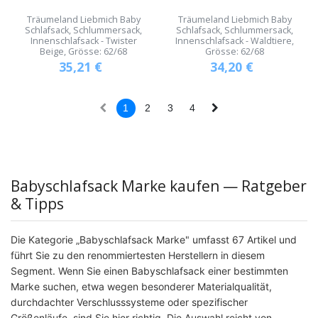
Träumeland Liebmich Baby
Träumeland Liebmich Baby
Schlafsack, Schlummersack,
Schlafsack, Schlummersack,
Innenschlafsack - Twister
Innenschlafsack - Waldtiere,
Beige, Grösse: 62/68
Grösse: 62/68
35,21
€
34,20
€
1
2
3
4
Babyschlafsack Marke kaufen — Ratgeber
& Tipps
Die Kategorie „Babyschlafsack Marke" umfasst 67 Artikel und
führt Sie zu den renommiertesten Herstellern in diesem
Segment. Wenn Sie einen Babyschlafsack einer bestimmten
Marke suchen, etwa wegen besonderer Materialqualität,
durchdachter Verschlusssysteme oder spezifischer
Größenläufe, sind Sie hier richtig. Die Auswahl reicht von