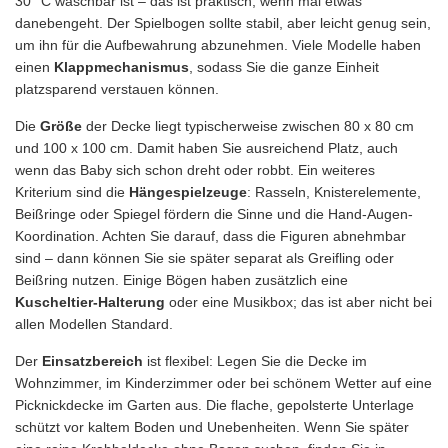
30 °C waschbar ist – das ist praktisch, wenn mal etwas
danebengeht. Der Spielbogen sollte stabil, aber leicht genug sein,
um ihn für die Aufbewahrung abzunehmen. Viele Modelle haben
einen
Klappmechanismus
, sodass Sie die ganze Einheit
platzsparend verstauen können.
Die
Größe
der Decke liegt typischerweise zwischen 80 x 80 cm
und 100 x 100 cm. Damit haben Sie ausreichend Platz, auch
wenn das Baby sich schon dreht oder robbt. Ein weiteres
Kriterium sind die
Hängespielzeuge
: Rasseln, Knisterelemente,
Beißringe oder Spiegel fördern die Sinne und die Hand-Augen-
Koordination. Achten Sie darauf, dass die Figuren abnehmbar
sind – dann können Sie sie später separat als Greifling oder
Beißring nutzen. Einige Bögen haben zusätzlich eine
Kuscheltier-Halterung
oder eine Musikbox; das ist aber nicht bei
allen Modellen Standard.
Der
Einsatzbereich
ist flexibel: Legen Sie die Decke im
Wohnzimmer, im Kinderzimmer oder bei schönem Wetter auf eine
Picknickdecke im Garten aus. Die flache, gepolsterte Unterlage
schützt vor kaltem Boden und Unebenheiten. Wenn Sie später