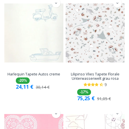
Harlequin Tapete Autos creme
Lilipinso Vlies Tapete Florale
Unterwasserwelt grau rosa
-20%
9
24,11
€
30,14
€
-17%
75,25
€
91,05
€