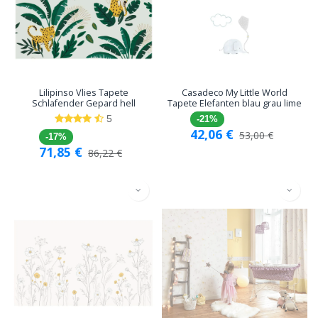
Lilipinso Vlies Tapete
Casadeco My Little World
Schlafender Gepard hell
Tapete Elefanten blau grau lime
5
-21%
42,06
€
53,00
€
-17%
71,85
€
86,22
€