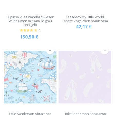
Lilipinso Vlies Wandbild Riesen
Casadeco My Little World
Wildblumen mit Kamille grau
Tapete Vögelchen braun rosa
senfgelb
42,17
€
4
150,50
€
Little Sanderson Abracazoo
Little Sanderson Abracazoo