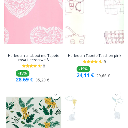
Harlequin all about me Tapete
Harlequin Tapete Taschen pink
rosa Herzen weiß
9
8
-19%
-19%
24,11
€
29,66
€
28,69
€
35,29
€