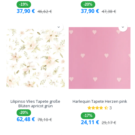
-19%
-20%
37,90
€
37,90
€
46,62
€
47,38
€
Lilipinso Vlies Tapete große
Harlequin Tapete Herzen pink
Blüten apricot grün
3
-20%
-17%
62,48
€
78,10
€
24,11
€
29,17
€