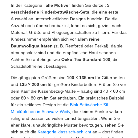
In der Kategorie
„alle Motive“
finden Sie derzeit
5
verschiedene Kinderbettwäsche-Sets
, die eine erste
Auswahl an unterschiedlichen Designs bündeln. Da die
Anzahl noch überschaubar ist, lohnt es sich, gezielt nach
Material, Größe und Pflegeeigenschaften zu filtern. Für das
Kinderzimmer empfehlen sich vor allem
reine
Baumwollqualitäten
(z. B. Renforcé oder Perkal), da sie
atmungsaktiv sind und die empfindliche Haut schonen.
Achten Sie auf Siegel wie
Oeko-Tex Standard 100
, die
Schadstofffreiheit bestätigen.
Die gängigsten Größen sind
100 × 135 cm
für Gitterbetten
und
135 × 200 cm
für größere Kinderbetten. Prüfen Sie vor
dem Kauf die Kissenbezug-Maße – häufig sind 40 × 60 cm
oder 80 × 80 cm im Set enthalten. Ein praktisches Beispiel
für ein zeitloses Design ist die
Bink Bettwäsche Sil
Minitüpfchen in Schwarz-Weiß
; die kleinen Punkte wirken
ruhig und passen zu vielen Einrichtungsstilen. Wenn Sie
eher klare, unaufdringliche Muster bevorzugen, sehen Sie
sich auch die
Kategorie klassisch-schlicht
an – dort finden