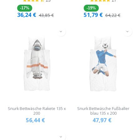
-17%
-19%
36,24
€
51,79
€
43,85
€
64,22
€
Snurk Bettwäsche Rakete 135 x
Snurk Bettwäsche Fußballer
200
blau 135 x 200
56,44
€
47,97
€