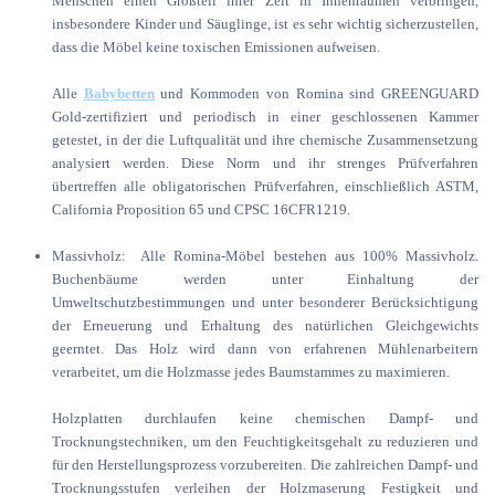
Menschen einen Großteil ihrer Zeit in Innenräumen verbringen,
insbesondere Kinder und Säuglinge, ist es sehr wichtig sicherzustellen,
dass die Möbel keine toxischen Emissionen aufweisen.
Alle
Babybetten
und Kommoden von Romina sind GREENGUARD
Gold-zertifiziert und periodisch in einer geschlossenen Kammer
getestet, in der die Luftqualität und ihre chemische Zusammensetzung
analysiert werden. Diese Norm und ihr strenges Prüfverfahren
übertreffen alle obligatorischen Prüfverfahren, einschließlich ASTM,
California Proposition 65 und CPSC 16CFR1219.
Massivholz: Alle Romina-Möbel bestehen aus 100% Massivholz.
Buchenbäume werden unter Einhaltung der
Umweltschutzbestimmungen und unter besonderer Berücksichtigung
der Erneuerung und Erhaltung des natürlichen Gleichgewichts
geerntet. Das Holz wird dann von erfahrenen Mühlenarbeitern
verarbeitet, um die Holzmasse jedes Baumstammes zu maximieren.
Holzplatten durchlaufen keine chemischen Dampf- und
Trocknungstechniken, um den Feuchtigkeitsgehalt zu reduzieren und
für den Herstellungsprozess vorzubereiten. Die zahlreichen Dampf- und
Trocknungsstufen verleihen der Holzmaserung Festigkeit und