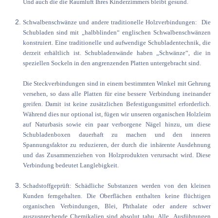
Und auch die die Raumluft Ihres Kinderzimmers bleibt gesund.
Schwalbenschwänze und andere traditionelle Holzverbindungen: Die
Schubladen sind mit „halbblinden“ englischen Schwalbenschwänzen
konstruiert. Eine traditionelle und aufwendige Schubladentechnik, die
derzeit erhältlich ist. Schubladenwände haben „Schwänze“, die in
speziellen Sockeln in den angrenzenden Platten untergebracht sind.
Die Steckverbindungen sind in einem bestimmten Winkel mit Gehrung
versehen, so dass alle Platten für eine bessere Verbindung ineinander
greifen. Damit ist keine zusätzlichen Befestigungsmittel erforderlich.
Während dies nur optional ist, fügen wir unseren organischen Holzleim
auf Naturbasis sowie ein paar verborgene Nägel hinzu, um diese
Schubladenboxen dauerhaft zu machen und den inneren
Spannungsfaktor zu reduzieren, der durch die inhärente Ausdehnung
und das Zusammenziehen von Holzprodukten verursacht wird. Diese
Verbindung bedeutet Langlebigkeit.
Schadstoffgeprüft: Schädliche Substanzen werden von den kleinen
Kunden ferngehalten. Die Oberflächen enthalten keine flüchtigen
organischen Verbindungen, Blei, Phthalate oder andere schwer
auszusprechende Chemikalien sind absolut tabu. Alle Ausführungen