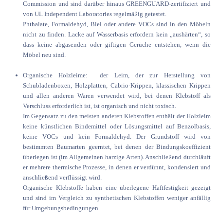
Commission und sind darüber hinaus GREENGUARD-zertifiziert und
von UL Independent Laboratories regelmäßig getestet.
Phthalate, Formaldehyd, Blei oder andere VOCs sind in den Möbeln
nicht zu finden. Lacke auf Wasserbasis erfordern kein „aushärten“, so
dass keine abgasenden oder giftigen Gerüche entstehen, wenn die
Möbel neu sind.
Organische Holzleime: der Leim, der zur Herstellung von
Schubladenboxen, Holzplatten, Cabrio-Krippen, klassischen Krippen
und allen anderen Waren verwendet wird, bei denen Klebstoff als
Verschluss erforderlich ist, ist organisch und nicht toxisch.
Im Gegensatz zu den meisten anderen Klebstoffen enthält der Holzleim
keine künstlichen Bindemittel oder Lösungsmittel auf Benzolbasis,
keine VOCs und kein Formaldehyd. Der Grundstoff wird von
bestimmten Baumarten geerntet, bei denen der Bindungskoeffizient
überlegen ist (im Allgemeinen harzige Arten). Anschließend durchläuft
er mehrere thermische Prozesse, in denen er verdünnt, kondensiert und
anschließend verflüssigt wird.
Organische Klebstoffe haben eine überlegene Haftfestigkeit gezeigt
und sind im Vergleich zu synthetischen Klebstoffen weniger anfällig
für Umgebungsbedingungen.