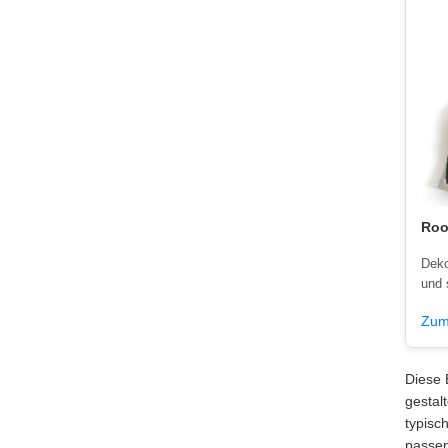
Roo
Deko
und 
Zum
Diese 
gestal
typisc
passe