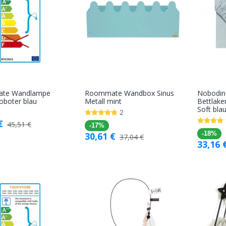
te Wandlampe
Roommate Wandbox Sinus
Nobodin
In den
In den
oboter blau
Metall mint
Bettlake
Soft bla
Warenkorb
Warenkorb
2
€
45,51
€
-17%
30,61
€
-18%
37,04
€
33,16