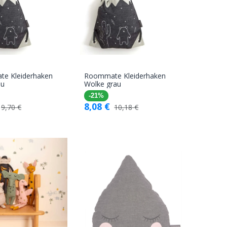
e Kleiderhaken
Roommate Kleiderhaken
In den
In den
au
Wolke grau
Warenkorb
Warenkorb
-21%
8,08
€
9,70
€
10,18
€