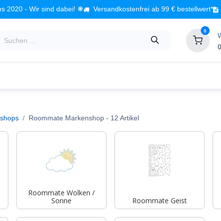
s 2020 - Wir sind dabei! ❋
Versandkostenfrei ab 99 € bestellwert*
0
0
Babyzimmer
Spielzeug
Kindermöbel
Fach
shops
Roommate Markenshop
- 12 Artikel
Roommate Wolken /
Sonne
Roommate Geist