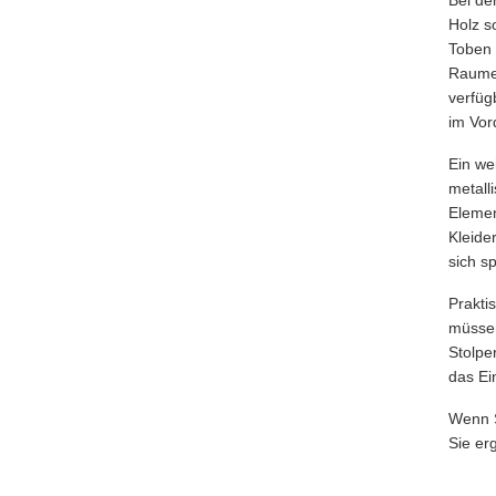
Holz s
Toben 
Raumes
verfüg
im Vor
Ein we
metall
Elemen
Kleide
sich s
Prakti
müssen
Stolpe
das Ei
Wenn S
Sie er