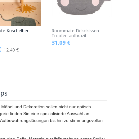
e Kuscheltier
Roommate Dekokissen
In den
Tropfen anthrazit
31,09
€
Warenkorb
€
12,40
€
pps
 Möbel und Dekoration sollen nicht nur optisch
gorie finden Sie eine spezialisierte Auswahl an
d Aufbewahrungslösungen bis hin zu stimmungsvollen
en eine Rolle.
Materialqualität
steht an erster Stelle: