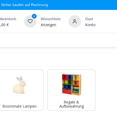
Sicher kaufen auf Rechnung
0
Warenkorb
Wunschliste
Gast
,00
€
Anzeigen
Konto
geschäft
Markenshops
Wandgestaltung
%SALE
Regale &
Roommate Lampen
Aufbewahrung