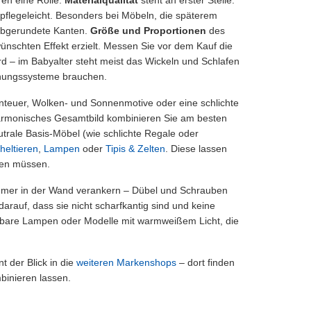
d pflegeleicht. Besonders bei Möbeln, die späterem
 abgerundete Kanten.
Größe und Proportionen
des
nschten Effekt erzielt. Messen Sie vor dem Kauf die
 – im Babyalter steht meist das Wickeln und Schlafen
dnungssysteme brauchen.
teuer, Wolken- und Sonnenmotive oder eine schlichte
harmonisches Gesamtbild kombinieren Sie am besten
utrale Basis-Möbel (wie schlichte Regale oder
heltieren
,
Lampen
oder
Tipis & Zelten
. Diese lassen
fen müssen.
mmer in der Wand verankern – Dübel und Schrauben
rauf, dass sie nicht scharfkantig sind und keine
mmbare Lampen oder Modelle mit warmweißem Licht, die
 der Blick in die
weiteren Markenshops
– dort finden
binieren lassen.