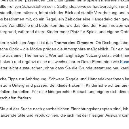
ollte frei von Schadstoffen sein, Stoffe idealerweise hautverträglich un
standhalten müssen, lohnt sich der Blick auf stabile Verarbeitung und
 bestimmen mit, ob ein Regal, ein Zelt oder eine Hängedeko den gewü
bare Wandfläche und bedenken Sie, wie das Kind den Raum nutzen wird
dergrund, während ältere Kinder mehr Platz für Spiele und eigene Or
iterer wichtiger Aspekt ist das
Thema des Zimmers
. Ob Dschungelaben
ische Optik – die Motive prägen die Atmosphäre maßgeblich. Für ein 
te aus einer Themenwelt. Wer auf langfristige Nutzung setzt, wählt ne
rhaken) und ergänzt diese mit wechselbaren Deko-Elementen wie
Kusc
päter leicht austauschen, ohne dass Sie die Grundausstattung neu kau
sche Tipps zur Anbringung: Schwere Regale und Hängedekorationen i
 zum Untergrund passen. Bei Kleiderhaken in Kinderhöhe achten Sie da
rfallen darstellen. Für eine kindgerechte Beleuchtung eignen sich di
nschlafen fördern.
ie auf der Suche nach ganzheitlichen Einrichtungskonzepten sind, lohnt
gänzende Stile und Produktlinien, die sich mit der hiesigen Auswahl kom