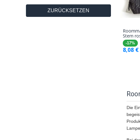
ZURÜCKSETZEN
Roommat
Stern ro
-17%
8,08
€
Roo
Die Ei
begeis
Produk
Lampen
Bei de