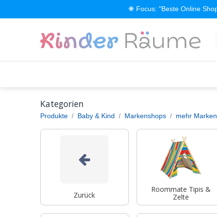
Zum Inhalt springen
❋ Focus: "Beste Online Shop
Alle Produkte
Kinderzimmer einrichten
Kategorien
Produkte
Baby & Kind
Markenshops
mehr Marken
Roommate Tipis &
Zurück
Zelte