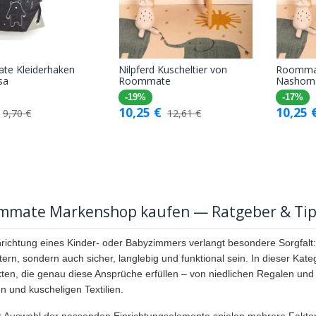
e Kleiderhaken
Nilpferd Kuscheltier von
Roommat
In den
In den
sa
Roommate
Nashorn
Warenkorb
Warenkorb
-19%
-17%
10,25
€
10,25
9,70
€
12,61
€
mmate Markenshop kaufen — Ratgeber & Ti
nrichtung eines Kinder- oder Babyzimmers verlangt besondere Sorgfalt:
tern, sondern auch sicher, langlebig und funktional sein. In dieser Kate
ten, die genau diese Ansprüche erfüllen – von niedlichen Regalen un
 und kuscheligen Textilien.
r Auswahl der passenden Einrichtungselemente spielen mehrere Faktor