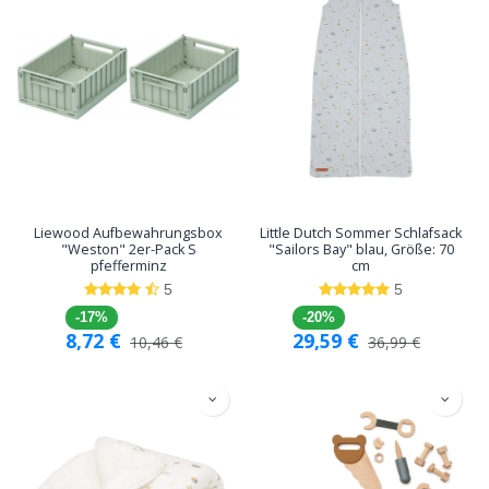
Liewood Aufbewahrungsbox
Little Dutch Sommer Schlafsack
"Weston" 2er-Pack S
"Sailors Bay" blau, Größe: 70
pfefferminz
cm
5
5
-17%
-20%
8,72
€
29,59
€
10,46
€
36,99
€