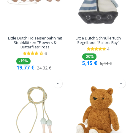
Little Dutch Holzeisenbahn mit
Little Dutch Schnullertuch
Steckklötzen "Flowers &
Segelboot "Sailors Bay"
Butterflies" rosa
4
6
-20%
-19%
5,15
€
6,44
€
19,77
€
24,32
€