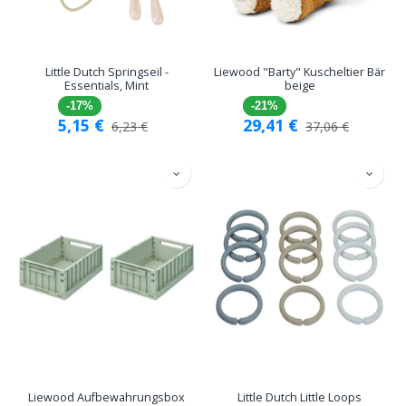
Little Dutch Springseil -
Liewood "Barty" Kuscheltier Bär
Essentials, Mint
beige
-17%
-21%
5,15
€
29,41
€
6,23
€
37,06
€
Liewood Aufbewahrungsbox
Little Dutch Little Loops