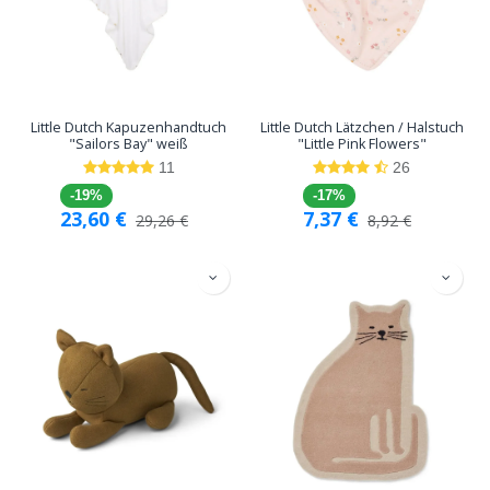
Little Dutch Kapuzenhandtuch
Little Dutch Lätzchen / Halstuch
"Sailors Bay" weiß
"Little Pink Flowers"
11
26
-19%
-17%
23,60
€
7,37
€
29,26
€
8,92
€