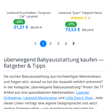
Liewood Kuscheltier "Grayson
Liewood "Juan" Teppich Katze
Cat" caramel
2
-19%
-17%
31,21
€
38,39
€
73,53
€
88,24
€
1
2
3
4
überwiegend Babyausstattung kaufen —
Ratgeber & Tipps
Sie suchen Babyausstattung aus hochwertigen Markenshops
und fragen sich, worauf es bei der Auswahl wirklich ankommt?
In der Kategorie „überwiegend Babyausstattung“ finden Sie 77
Artikel aus drei spezialisierten Markenwelten:
Leander
Onlineshop
,
Liewood Markenshop
und
Little Dutch Shop
. Jede
dieser Linien verfolgt eine eigene Designsprache und setzt
andere Schwerpunkte – von skandinavisch-reduziert bis