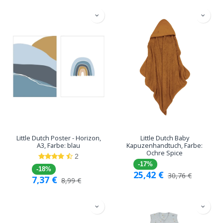
Little Dutch Poster - Horizon,
Little Dutch Baby
A3, Farbe: blau
Kapuzenhandtuch, Farbe:
Ochre Spice
2
-17%
-18%
25,42
€
30,76
€
7,37
€
8,99
€