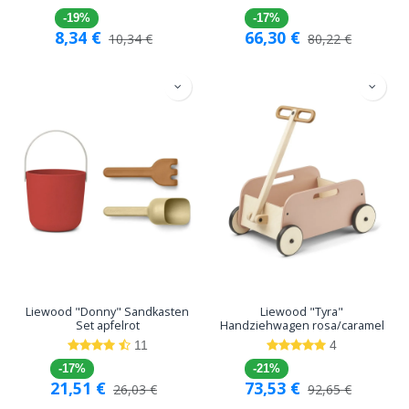
-19%
-17%
8,34
€
66,30
€
10,34
€
80,22
€
Liewood "Donny" Sandkasten
Liewood "Tyra"
Set apfelrot
Handziehwagen rosa/caramel
11
4
-17%
-21%
21,51
€
73,53
€
26,03
€
92,65
€