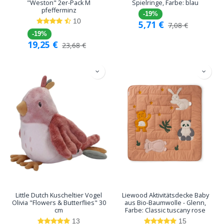
"Weston" 2er-Pack M
Spielringe, Farbe: blau
pfefferminz
-19%
10
5,71
€
7,08
€
-19%
19,25
€
23,68
€
Little Dutch Kuscheltier Vogel
Liewood Aktivitätsdecke Baby
Olivia "Flowers & Butterflies" 30
aus Bio-Baumwolle - Glenn,
cm
Farbe: Classic tuscany rose
13
15