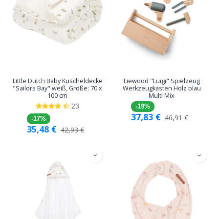
Little Dutch Baby Kuscheldecke
Liewood "Luigi" Spielzeug
"Sailors Bay" weiß, Größe: 70 x
Werkzeugkasten Holz blau
100 cm
Multi Mix
23
-19%
37,83
€
46,91
€
-17%
35,48
€
42,93
€