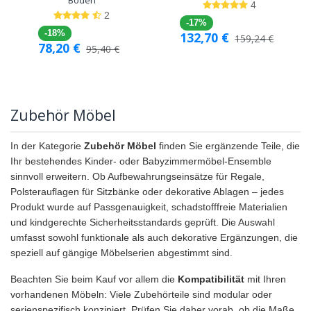
Böden
4
2
-17%
-18%
132,70
€
159,24
€
78,20
€
95,40
€
Zubehör Möbel
In der Kategorie
Zubehör Möbel
finden Sie ergänzende Teile, die
Ihr bestehendes Kinder- oder Babyzimmermöbel-Ensemble
sinnvoll erweitern. Ob Aufbewahrungseinsätze für Regale,
Polsterauflagen für Sitzbänke oder dekorative Ablagen – jedes
Produkt wurde auf Passgenauigkeit, schadstofffreie Materialien
und kindgerechte Sicherheitsstandards geprüft. Die Auswahl
umfasst sowohl funktionale als auch dekorative Ergänzungen, die
speziell auf gängige Möbelserien abgestimmt sind.
Beachten Sie beim Kauf vor allem die
Kompatibilität
mit Ihren
vorhandenen Möbeln: Viele Zubehörteile sind modular oder
serienspezifisch konzipiert. Prüfen Sie daher vorab, ob die Maße,