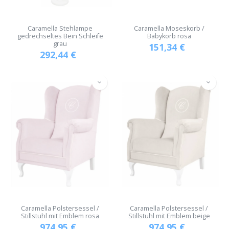
Caramella Stehlampe
Caramella Moseskorb /
gedrechseltes Bein Schleife
Babykorb rosa
grau
151,34
€
292,44
€
Caramella Polstersessel /
Caramella Polstersessel /
Stillstuhl mit Emblem rosa
Stillstuhl mit Emblem beige
974,95
€
974,95
€