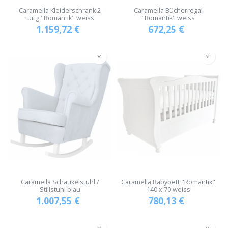
Caramella Kleiderschrank 2
Caramella Bücherregal
türig "Romantik" weiss
"Romantik" weiss
1.159,72
€
672,25
€
Caramella Schaukelstuhl /
Caramella Babybett "Romantik"
Stillstuhl blau
140 x 70 weiss
1.007,55
€
780,13
€