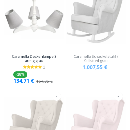
Caramella Deckenlampe 3
Caramella Schaukelstuhl /
armig grau
Stillstuhl grau
1.007,55
€
1
-18%
134,71
€
164,35
€