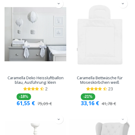
Caramella Deko Heissluftballon
Caramella Bettwäsche für
blau, Ausführung: klein
Moseskörbchen weiß
2
23
-18%
-21%
61,55
€
33,16
€
75,09
€
41,78
€