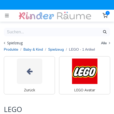
Zum Inhalt springen
0
Spielzeug
Alle
Produkte
Baby & Kind
Spielzeug
LEGO
- 1 Artikel
Zurück
LEGO Avatar
LEGO