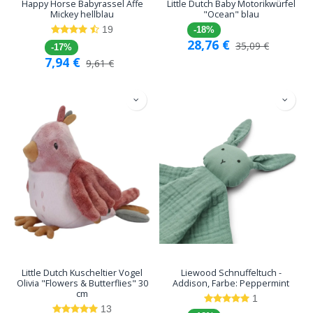
Happy Horse Babyrassel Affe
Little Dutch Baby Motorikwürfel
Mickey hellblau
"Ocean" blau
19
-18%
28,76
€
35,09
€
-17%
7,94
€
9,61
€
Little Dutch Kuscheltier Vogel
Liewood Schnuffeltuch -
Olivia "Flowers & Butterflies" 30
Addison, Farbe: Peppermint
cm
1
13