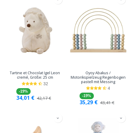
Tartine et Chocolat Igel Leon
Oyoy Abakus /
cremé, Größe: 25 cm
Motorikspielzeug Regenbogen
pastell mit Messing
32
4
-19%
-19%
34,01
€
42,17
€
35,29
€
43,41
€