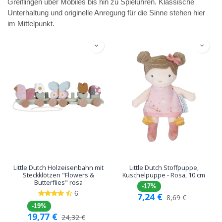
Greiflingen über Mobiles bis hin zu Spieluhren. Klassische
Unterhaltung und originelle Anregung für die Sinne stehen hier
im Mittelpunkt.
Little Dutch Holzeisenbahn mit
Little Dutch Stoffpuppe,
Steckklötzen "Flowers &
Kuschelpuppe - Rosa, 10 cm
Butterflies" rosa
-17%
6
7,24
€
8,69
€
-19%
19,77
€
24,32
€