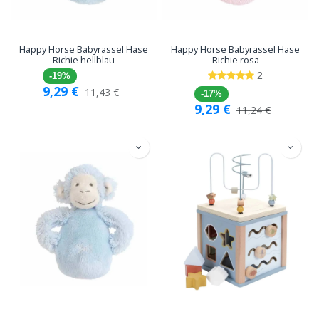
Happy Horse Babyrassel Hase
Happy Horse Babyrassel Hase
Richie hellblau
Richie rosa
2
-19%
9,29
€
11,43
€
-17%
9,29
€
11,24
€