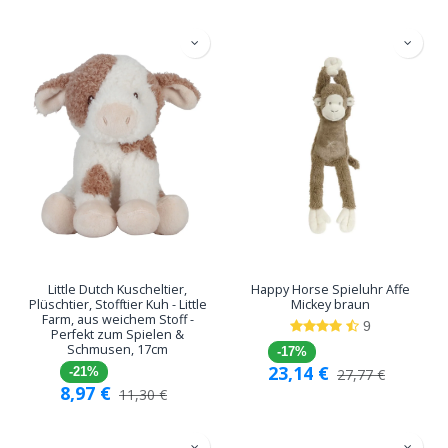
Little Dutch Kuscheltier,
Happy Horse Spieluhr Affe
Plüschtier, Stofftier Kuh - Little
Mickey braun
Farm, aus weichem Stoff -
9
Perfekt zum Spielen &
Schmusen, 17cm
-17%
23,14
€
-21%
27,77
€
8,97
€
11,30
€