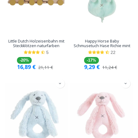
Little Dutch Holzeisenbahn mit
Happy Horse Baby
Steckklötzen naturfarben
Schmusetuch Hase Richie mint
5
22
-20%
-17%
16,89
€
9,29
€
21,11
€
11,24
€