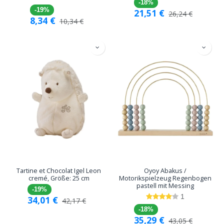
-18%
-19%
21,51
€
26,24
€
8,34
€
10,34
€
Tartine et Chocolat Igel Leon
Oyoy Abakus /
cremé, Größe: 25 cm
Motorikspielzeug Regenbogen
pastell mit Messing
-19%
1
34,01
€
42,17
€
-18%
35,29
€
43,05
€