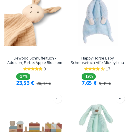
Liewood Schnuffeltuch -
Happy Horse Baby
Addison, Farbe: Apple Blossom
Schmusetuch Affe Mickey blau
9
17
-17%
-19%
23,53
€
7,65
€
28,47
€
9,41
€