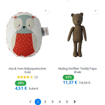
Ava & Yves Babyquietscher
Maileg Stofftier Teddy Papa
Eule
khaki
10
-21%
11,37
€
14,33
€
-20%
4,51
€
5,64
€
1
2
3
4
5