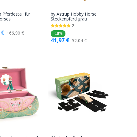
 Pferdestall für
by Astrup Hobby Horse
In den
In den
orses
Steckenpferd grau
Warenkorb
Warenkorb
2
€
166,90
€
-19%
41,97
€
52,04
€