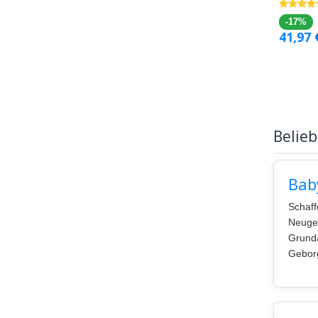
-17%
41,97
Belieb
Bab
Schaff
Neugeb
Grunda
Geborg