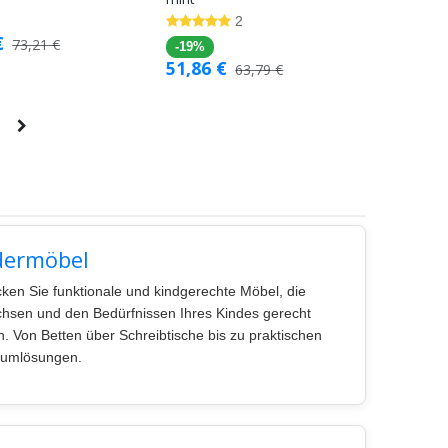
Warenkorb
Warenkorb
2
€
73,21
€
-19%
51,86
€
63,79
€
dermöbel
ken Sie funktionale und kindgerechte Möbel, die
hsen und den Bedürfnissen Ihres Kindes gerecht
. Von Betten über Schreibtische bis zu praktischen
aumlösungen.