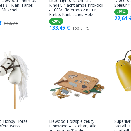
 Liewood Thermos
Little Lights Nachtlicht
Djeco Sc
In den
In den
fäß - Kian, Farbe:
Kinder, Nachtlampe Krokodil
Spieluhr
 / Muschel
- 100% Kiefernholz natur,
Warenkorb
Warenkorb
-19%
Farbe: Karibisches Holz
22,61
€
-20%
26,57
€
133,45
€
166,81
€
up Hobby Horse
Liewood Holzspielzeug,
Superli
In den
In den
pferd weiss
Pinnwand – Esteban, Alle
Metall 
zusammen/Sandy
senfgelb