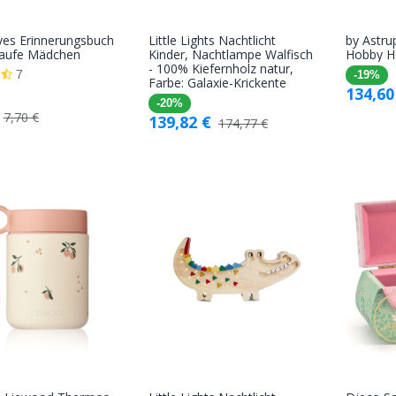
ves Erinnerungsbuch
Little Lights Nachtlicht
by Astrup
In den
In den
aufe Mädchen
Kinder, Nachtlampe Walfisch
Hobby H
- 100% Kiefernholz natur,
Warenkorb
Warenkorb
7
-19%
Farbe: Galaxie-Krickente
134,60
-20%
7,70
€
139,82
€
174,77
€