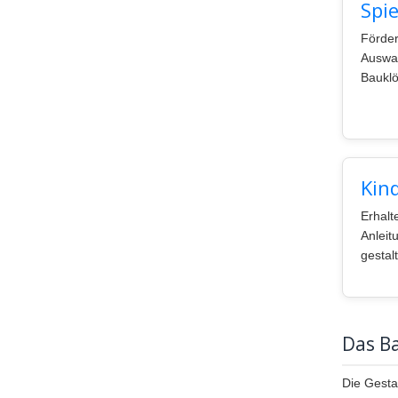
Spi
Förder
Auswah
Bauklö
Kin
Erhalt
Anleit
gestal
Das Ba
Die Gesta