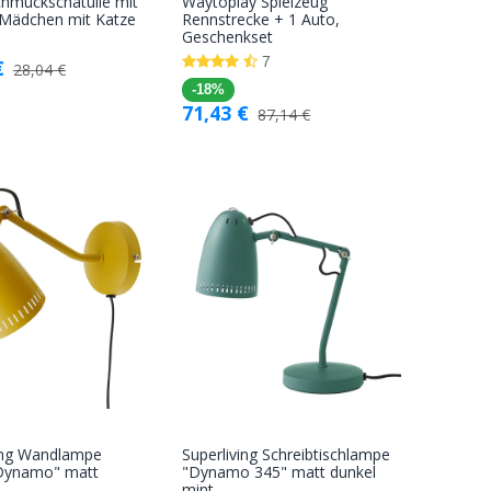
hmuckschatulle mit
Waytoplay Spielzeug
In den
In den
 Mädchen mit Katze
Rennstrecke + 1 Auto,
Geschenkset
Warenkorb
Warenkorb
7
€
28,04
€
-18%
71,43
€
87,14
€
ving Wandlampe
Superliving Schreibtischlampe
In den
In den
"Dynamo" matt
"Dynamo 345" matt dunkel
mint