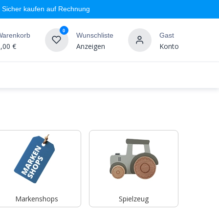
Sicher kaufen auf Rechnung
0
Warenkorb
Wunschliste
Gast
,00
€
Anzeigen
Konto
geschäft
Markenshops
Wandgestaltung
%SALE
Markenshops
Spielzeug