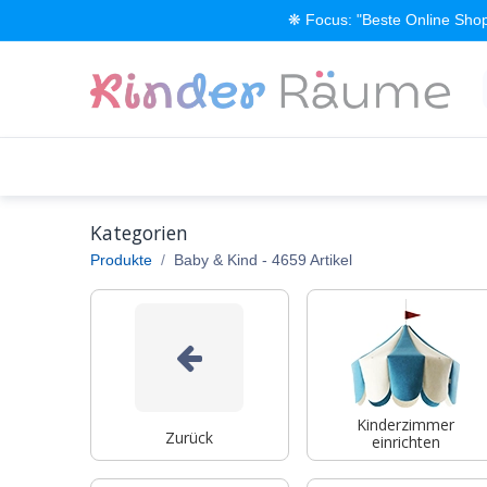
Zum Inhalt springen
❋ Focus: "Beste Online Shop
Alle Produkte
Kinderzimmer einrichten
Kategorien
Produkte
Baby & Kind
- 4659 Artikel
Kinderzimmer
Zurück
einrichten