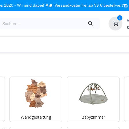
s 2020 - Wir sind dabei! ❋
Versandkostenfrei ab 99 € bestellwert*
0
0
Babyzimmer
Spielzeug
Kindermöbel
Fach
Wandgestaltung
Babyzimmer