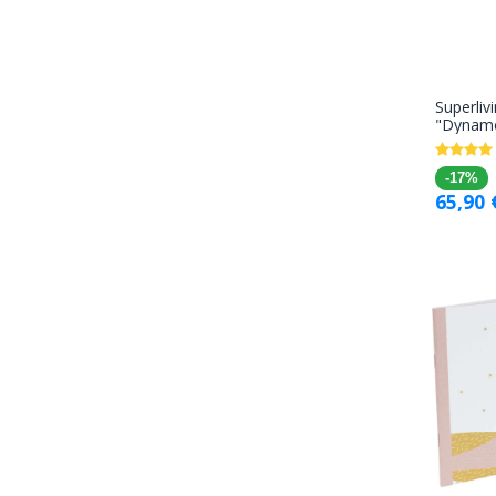
Superliv
"Dynamo
-17%
65,90