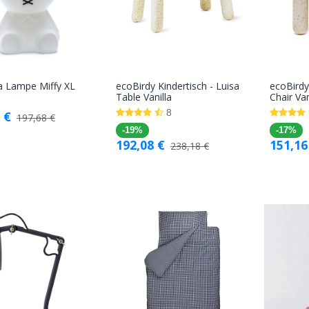
a Lampe Miffy XL
ecoBirdy Kindertisch - Luisa
ecoBirdy
In den
In den
Table Vanilla
Chair Van
Warenkorb
Warenkorb
8
€
197,68
€
-19%
-17%
192,08
€
151,16
238,18
€