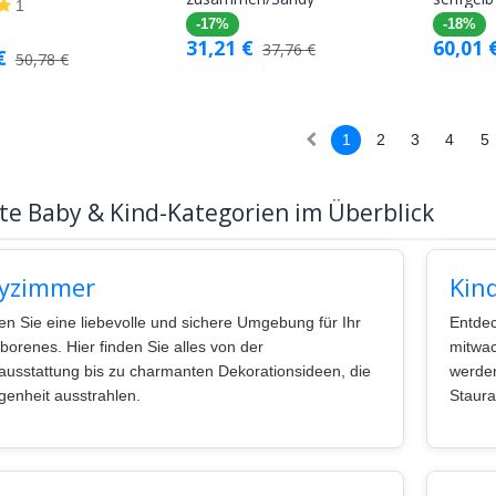
Warenkorb
Warenkorb
1
-17%
-18%
31,21
€
60,01
37,76
€
€
50,78
€
1
2
3
4
5
te Baby & Kind-Kategorien im Überblick
yzimmer
Kin
en Sie eine liebevolle und sichere Umgebung für Ihr
Entdec
orenes. Hier finden Sie alles von der
mitwac
usstattung bis zu charmanten Dekorationsideen, die
werden
enheit ausstrahlen.
Staur