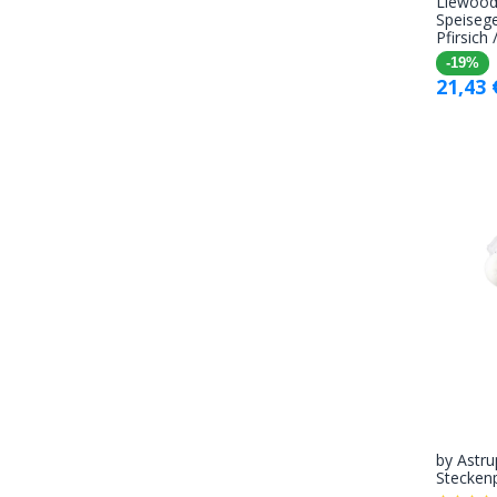
Liewood
Speisege
Pfirsich
-19%
21,43
by Astr
Stecken