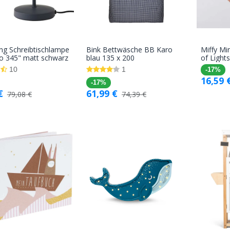
ing Schreibtischlampe
Bink Bettwäsche BB Karo
Miffy Mi
In den
In den
 345" matt schwarz
blau 135 x 200
of Light
Warenkorb
Warenkorb
10
1
-17%
16,59
-17%
€
61,99
€
79,08
€
74,39
€