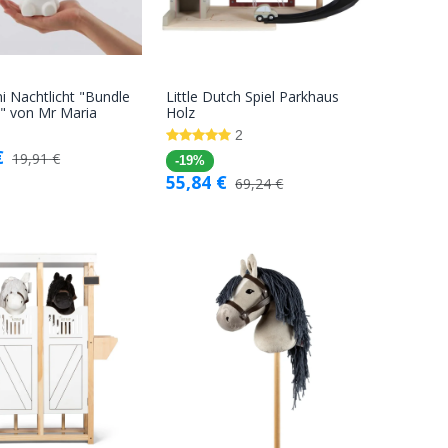
ni Nachtlicht "Bundle
Little Dutch Spiel Parkhaus
In den
In den
s" von Mr Maria
Holz
Warenkorb
Warenkorb
2
€
19,91
€
-19%
55,84
€
69,24
€