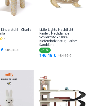
 Kinderstuhl - Charlie
Little Lights Nachtlicht
In den
In den
illa
Kinder, Nachtlampe
Schildkröte - 100%
Warenkorb
Warenkorb
4
Kiefernholz natur, Farbe:
Sanddüne
€
181,39
€
-21%
146,18
€
184,19
€