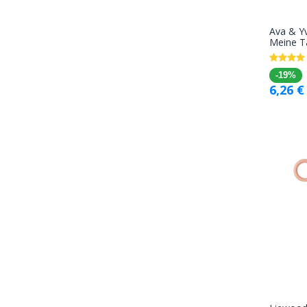
Ava & Y
Meine T
-19%
6,26
€