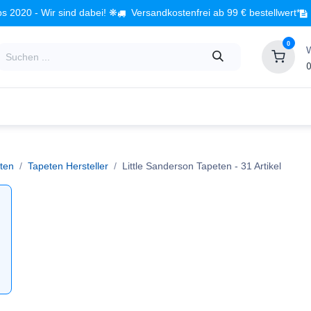
s 2020 - Wir sind dabei! ❋
Versandkostenfrei ab 99 € bestellwert*
0
0
Babyzimmer
Spielzeug
Kindermöbel
Fach
ten
Tapeten Hersteller
Little Sanderson Tapeten
- 31 Artikel