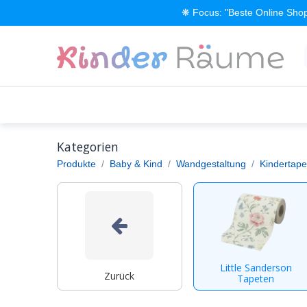
Zum Inhalt springen
❋ Focus: "Beste Online Shop
Alle Produkte
Kinderzimmer einrichten
Kategorien
Produkte
Baby & Kind
Wandgestaltung
Kindertape
Little Sanderson
Zurück
Tapeten