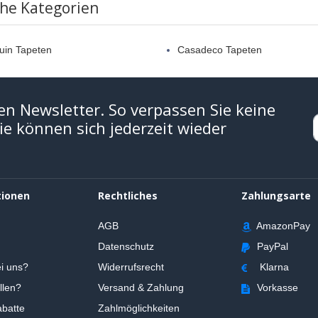
che Kategorien
uin Tapeten
Casadeco Tapeten
en Newsletter. So verpassen Sie keine
e können sich jederzeit wieder
tionen
Rechtliches
Zahlungsarte
AGB
AmazonPay
Datenschutz
PayPal
i uns?
Widerrufsrecht
Klarna
llen?
Versand & Zahlung
Vorkasse
batte
Zahlmöglichkeiten