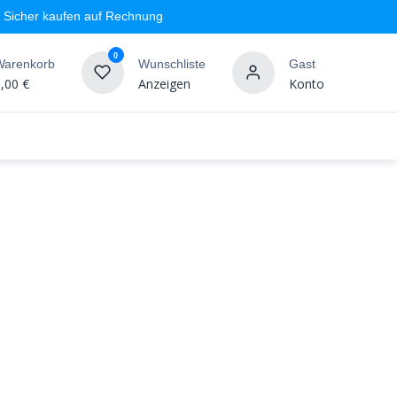
Sicher kaufen auf Rechnung
0
Warenkorb
Wunschliste
Gast
,00
€
Anzeigen
Konto
geschäft
Markenshops
Wandgestaltung
%SALE