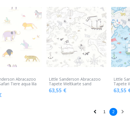
anderson Abracazoo
Little Sanderson Abracazoo
Little S
afari Tiere aqua lila
Tapete Weltkarte sand
Tapete W
63,55
€
63,55
€
1
2