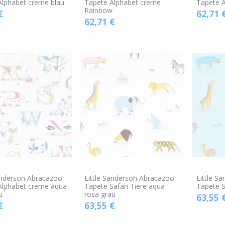
Alphabet creme blau
Tapete Alphabet creme
Tapete 
Rainbow
€
62,71
62,71
€
anderson Abracazoo
Little Sanderson Abracazoo
Little S
Alphabet creme aqua
Tapete Safari Tiere aqua
Tapete S
u
rosa grau
63,55
€
63,55
€