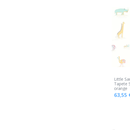
Little S
Tapete S
orange
63,55