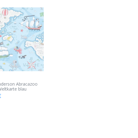
anderson Abracazoo
eltkarte blau
€