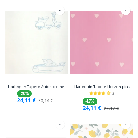
Harlequin Tapete Autos creme
Harlequin Tapete Herzen pink
3
-20%
24,11
€
30,14
€
-17%
24,11
€
29,17
€