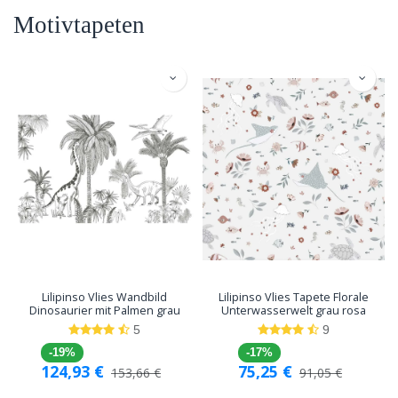
Motivtapeten
Lilipinso Vlies Wandbild
Lilipinso Vlies Tapete Florale
Dinosaurier mit Palmen grau
Unterwasserwelt grau rosa
5
9
-19%
-17%
124,93
€
75,25
€
153,66
€
91,05
€