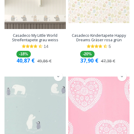
Casadeco My Little World
Casadeco Kindertapete Happy
Streifentapete grau weiss
Dreams Gräser rosa grün
14
5
-18%
-20%
40,87
€
37,90
€
49,86
€
47,38
€