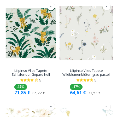
Lilipinso Vlies Tapete
Lilipinso Vlies Tapete
Schlafender Gepard hell
Wildblumenblüten grau pastell
5
5
-17%
-17%
71,85
€
64,61
€
86,22
€
77,53
€