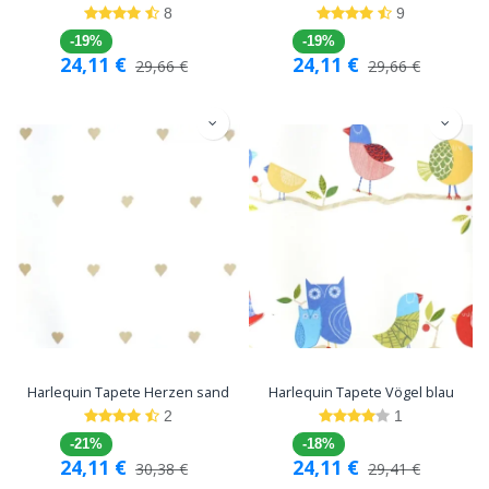
8
9
-19%
-19%
24,11
€
24,11
€
29,66
€
29,66
€
Harlequin Tapete Herzen sand
Harlequin Tapete Vögel blau
2
1
-21%
-18%
24,11
€
24,11
€
30,38
€
29,41
€