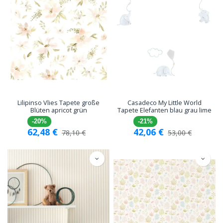
Lilipinso Vlies Tapete große
Casadeco My Little World
Blüten apricot grün
Tapete Elefanten blau grau lime
-20%
-21%
62,48
€
42,06
€
78,10
€
53,00
€