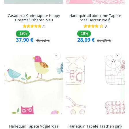
Casadeco Kindertapete Happy
Harlequin all about me Tapete
Dreams Eisbären blau
rosa Herzen weiß
4
8
-19%
-19%
37,90
€
28,69
€
46,62
€
35,29
€
Harlequin Tapete Vögel rosa
Harlequin Tapete Taschen pink